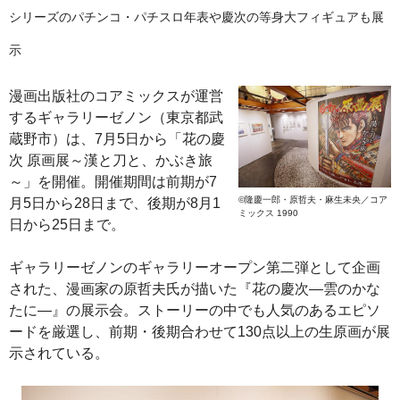
シリーズのパチンコ・パチスロ年表や慶次の等身大フィギュアも展
示
漫画出版社のコアミックスが運営
するギャラリーゼノン（東京都武
蔵野市）は、7月5日から「花の慶
次 原画展～漢と刀と、かぶき旅
～」を開催。開催期間は前期が7
©隆慶一郎・原哲夫・麻生未央／コア
月5日から28日まで、後期が8月1
ミックス 1990
日から25日まで。
ギャラリーゼノンのギャラリーオープン第二弾として企画
された、漫画家の原哲夫氏が描いた『花の慶次―雲のかな
たに―』の展示会。ストーリーの中でも人気のあるエピソ
ードを厳選し、前期・後期合わせて130点以上の生原画が展
示されている。