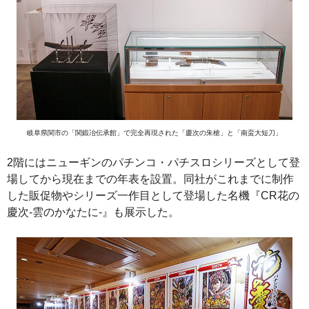
岐阜県関市の「関鍛冶伝承館」で完全再現された「慶次の朱槍」と「南蛮大短刀」
2階にはニューギンのパチンコ・パチスロシリーズとして登
場してから現在までの年表を設置。同社がこれまでに制作
した販促物やシリーズ一作目として登場した名機『CR花の
慶次-雲のかなたに-』も展示した。