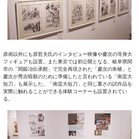
原画以外にも原哲夫氏のインタビュー映像や慶次の等身大
フィギュアも設置。また東京では初公開となる、岐阜県関
市の「関鍛冶伝承館」で完全再現された「慶次の朱槍」と
慶次が秀吉暗殺のために準備したと言われている「南蛮大
短刀」も展示した。「南蛮大短刀」と同じ重さの試作品を
実際に触れることができる体験コーナーも設置されてい
る。