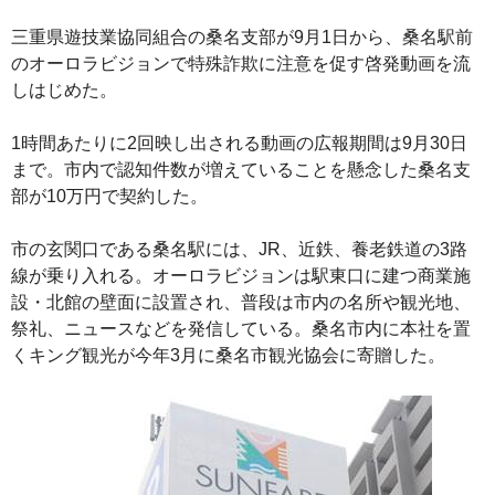
三重県遊技業協同組合の桑名支部が9月1日から、桑名駅前
のオーロラビジョンで特殊詐欺に注意を促す啓発動画を流
しはじめた。
1時間あたりに2回映し出される動画の広報期間は9月30日
まで。市内で認知件数が増えていることを懸念した桑名支
部が10万円で契約した。
市の玄関口である桑名駅には、JR、近鉄、養老鉄道の3路
線が乗り入れる。オーロラビジョンは駅東口に建つ商業施
設・北館の壁面に設置され、普段は市内の名所や観光地、
祭礼、ニュースなどを発信している。桑名市内に本社を置
くキング観光が今年3月に桑名市観光協会に寄贈した。