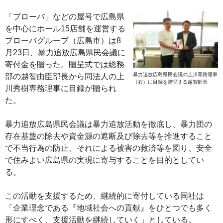
「プローバ」などの屋号で広島県
を中心にホール15店舗を運営する
プローバグループ（広島市）は8
月23日、暴力追放広島県民会議に
寄付金を贈った。贈呈式では総務
暴力追放広島県民会議の上川専務理事
部の越智由臣部長から同法人の上
（右）に目録を贈呈する越智部長
川秀樹専務理事に目録が贈られ
た。
暴力追放広島県民会議は暴力追放活動を徹底し、暴力団の
存在基盤の除去や資金源の遮断及び除去等を推進すること
で不当行為の防止、それによる被害の救済等を図り、安全
で住みよい広島県の実現に寄与することを目的としてい
る。
この活動を支援するため、継続的に寄付している同社は
「企業理念である『地域社会への貢献』をひとつでも多く
形にすべく、支援活動を継続していく」としている。