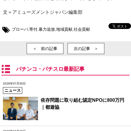
文＝アミューズメントジャパン編集部
プローバ
,
寄付
,
暴力追放
,
地域貢献
,
社会貢献
＜ 前の記事
次の記事 ＞
パチンコ・パチスロ最新記事
2026年07月30日
ニュース
依存問題に取り組む認定NPOに800万円
｜都遊協