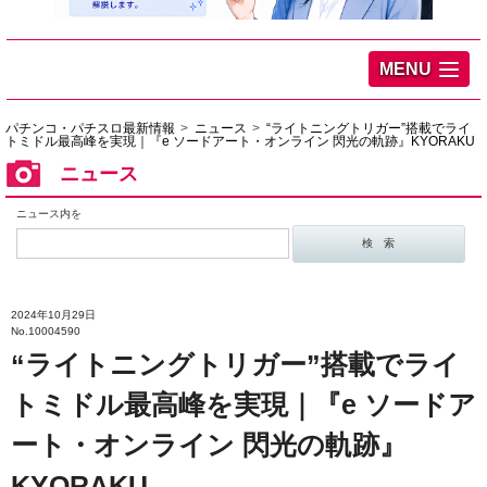
MENU
パチンコ・パチスロ最新情報
ニュース
“ライトニングトリガー”搭載でライ
トミドル最高峰を実現｜『e ソードアート・オンライン 閃光の軌跡』KYORAKU
ニュース
ニュース内を
2024年10月29日
No.10004590
“ライトニングトリガー”搭載でライ
トミドル最高峰を実現｜『e ソードア
ート・オンライン 閃光の軌跡』
KYORAKU