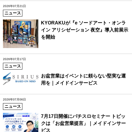
2026年07月21日
ニュース
KYORAKUが『e ソードアート・オンラ
イン アリシゼーション 夜空』導入前展示
を開始
2026年07月17日
ニュース
お盆営業はイベントに頼らない堅実な運
用を｜メイドインサービス
2026年07月06日
ニュース
7月17日開催にパチスロセミナー トピッ
クは「お盆営業提言」｜メイドインサー
ビス