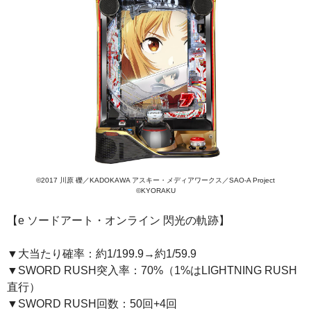
©2017 川原 礫／KADOKAWA アスキー・メディアワークス／SAO-A Project
©KYORAKU
【e ソードアート・オンライン 閃光の軌跡】
▼大当たり確率：約1/199.9→約1/59.9
▼SWORD RUSH突入率：70%（1%はLIGHTNING RUSH
直行）
▼SWORD RUSH回数：50回+4回