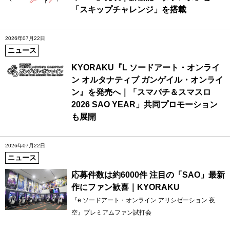
「スキップチャレンジ」を搭載
2026年07月22日
ニュース
KYORAKU『L ソードアート・オンライ
ン オルタナティブ ガンゲイル・オンライ
ン』を発売へ｜「スマパチ＆スマスロ
2026 SAO YEAR」共同プロモーション
も展開
2026年07月22日
ニュース
応募件数は約6000件 注目の「SAO」最新
作にファン歓喜｜KYORAKU
『e ソードアート・オンライン アリシゼーション 夜
空』プレミアムファン試打会