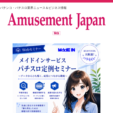
パチンコ・パチスロ業界ニュース＆ビジネス情報