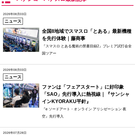
2026年08月03日
ニュース
全国8地域でスマスロ「とある」最新機種
を先行体験｜藤商事
『スマスロ とある魔術の禁書目録2』プレミア試打会全
国ツアー
2026年08月03日
ニュース
ファンは「フェアスタート」に好印象
「SAO」先行導入に熱視線｜『サンシャ
インKYORAKU平針』
『e ソードアート・オンライン アリシゼーション 夜
空』先行導入
2026年07月28日