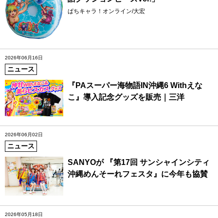
ぱちキャラ！オンライン/大宏
2026年06月16日
ニュース
『PAスーパー海物語IN沖縄6 Withえな
こ』導入記念グッズを販売｜三洋
2026年06月02日
ニュース
SANYOが 『第17回 サンシャインシティ
沖縄めんそーれフェスタ』に今年も協賛
2026年05月18日