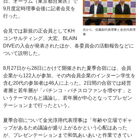
日、オーラム（東京都台東区）で
9月度定時理事会後に記者会見を
行った。
左から、佐藤副代表理事と金光代表理
会見では新規の正会員としてKH
事
コンサルティング、大宏、BLAIN
DIVEの入会が発表されたほか、各委員会の活動報告などに
ついて説明した。
8月27日から28日にかけて開催された夏季合宿には、会員
企業から122人が参加。その内会員企業のインターン学生を
含む20代の参加者は46人に上った。2日間の合宿では経営
者層と若年層が「パチンコ・パチスロファンを増やす」と
いうテーマのもと議論し、若年層が中心となってプレゼン
テーションまで行ったという。
夏季合宿について金光淳用代表理事は「年齢や立場でギャ
ップがあるため議論が盛り上がるかという心配はあった
が、プレゼンテーションまで和気あいあいと作業できてい