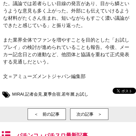
た。議論では若者らしい目線の発言があり、目から鱗とい
うような意見も多く上がった。外部にも伝えていけるよう
な材料がたくさん生まれ、短いながらもすごく濃い議論が
できたと感じている」と振り返った。
また業界全体でファンを増やすことを目的とした「お試し
プレイ」の検討が進められていることも報告。今後、メー
カー記念日との連動など、他団体と協議を重ねて正式発表
する見通しだという。
文＝アミューズメントジャパン編集部
MIRAI
,
記者会見
,
夏季合宿
,
若年層
,
お試し
＜ 前の記事
次の記事 ＞
パチンコ・パチスロ最新記事