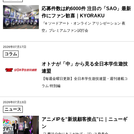
応募件数は約6000件 注目の「SAO」最新
作にファン歓喜｜KYORAKU
『e ソードアート・オンライン アリシゼーション 夜
空』プレミアムファン試打会
2026年07月17日
コラム
オトナが「中」から見る全日本学生遊技
連盟
【毎週金曜日更新】全日本学生遊技連盟・週刊連載コ
ラム 特別編
2026年07月13日
ニュース
アニメIPを“新規顧客接点”に｜ニューギ
ン
『L魔法少女にあこがれて』プレス発表会