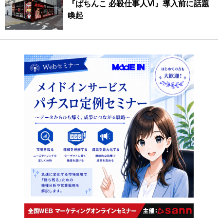
『ぱちんこ 必殺仕事人Ⅵ』導入前に話題
喚起