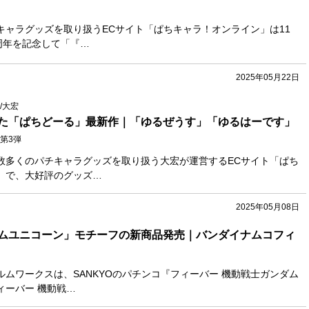
キャラグッズを取り扱うECサイト「ぱちキャラ！オンライン」は11
周年を記念して「『…
2025年05月22日
/大宏
た「ぱちどーる」最新作｜「ゆるぜうす」「ゆるはーです」
第3弾
数多くのパチキャラグッズを取り扱う大宏が運営するECサイト「ぱち
」で、大好評のグッズ…
2025年05月08日
ムユニコーン」モチーフの新商品発売｜バンダイナムコフィ
ムワークスは、SANKYOのパチンコ『フィーバー 機動戦士ガンダム
ィーバー 機動戦…