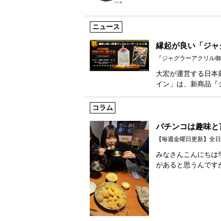
ニュース
縁起が良い「ジャ
『ジャグラーアクリル御
大宏が運営する日本
イン」は、新商品『
コラム
パチンコは趣味と
【毎週金曜日更新】全日
みなさんこんにちは
があると思うんです