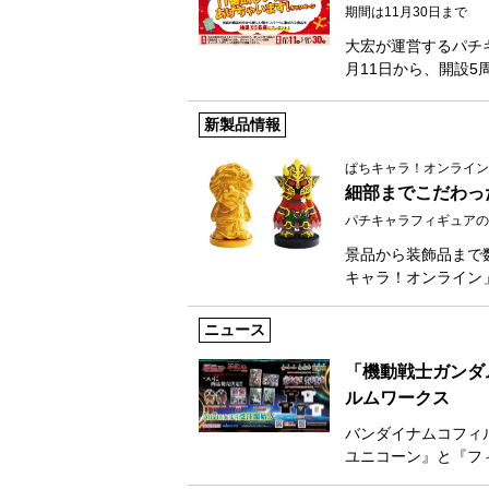
期間は11月30日まで
大宏が運営するパチ
月11日から、開設5
新製品情報
ぱちキャラ！オンライン
細部までこだわっ
パチキャラフィギュアの
景品から装飾品まで
キャラ！オンライン
ニュース
「機動戦士ガンダ
ルムワークス
バンダイナムコフィル
ユニコーン』と『フ