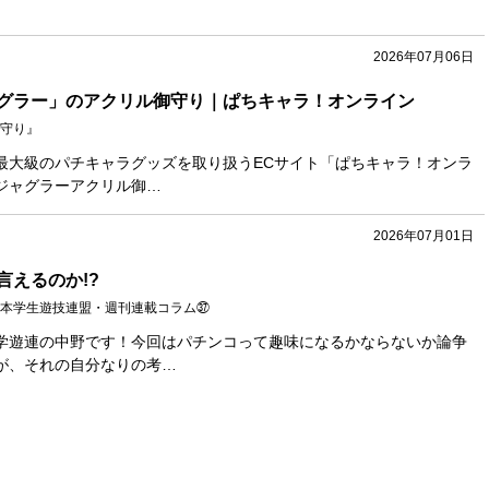
2026年07月06日
グラー」のアクリル御守り｜ぱちキャラ！オンライン
守り』
最大級のパチキャラグッズを取り扱うECサイト「ぱちキャラ！オンラ
ジャグラーアクリル御…
2026年07月01日
言えるのか!?
本学生遊技連盟・週刊連載コラム㊲
学遊連の中野です！今回はパチンコって趣味になるかならないか論争
が、それの自分なりの考…