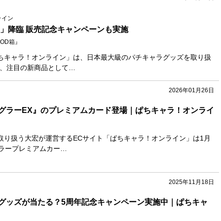
ライン
D」降臨 販売記念キャンペーンも実施
OD箱』
ちキャラ！オンライン」は、日本最大級のパチキャラグッズを取り扱
春、注目の新商品として…
2026年01月26日
グラーEX』のプレミアムカード登場｜ぱちキャラ！オンライ
取り扱う大宏が運営するECサイト「ぱちキャラ！オンライン」は1月
グラープレミアムカー…
2025年11月18日
グッズが当たる？5周年記念キャンペーン実施中｜ぱちキャ