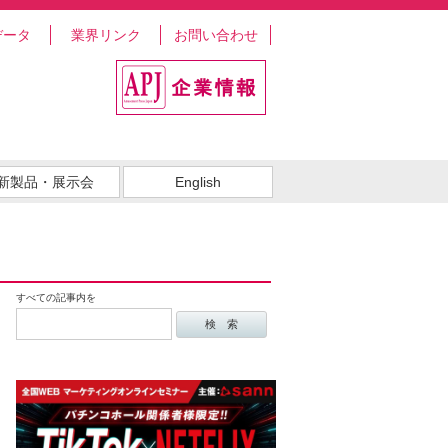
データ
業界リンク
お問い合わせ
新製品・展示会
English
すべての記事内を