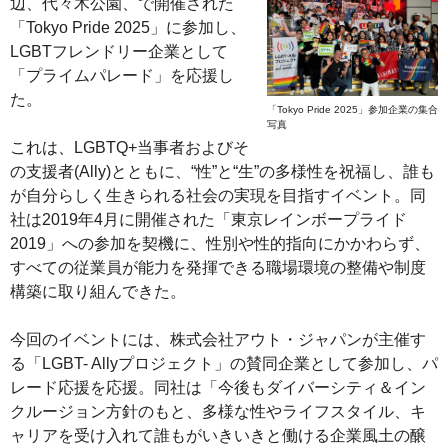
辺、代々木公園、で開催された
「Tokyo Pride 2025」に参加し、
LGBTフレンドリー企業として
「プライムパレード」を応援し
た。
「Tokyo Pride 2025」参加企業の集合
写真
これは、LGBTQ+当事者およびそ
の支援者(Ally)とともに、“性”と“生”の多様性を祝福し、誰も
が自分らしく生きられる社会の実現を目指すイベント。同
社は2019年4月に開催された「東京レインボープライド
2019」への参加を契機に、性別や性的指向にかかわらず、
すべての従業員が能力を発揮できる職場環境の整備や制度
構築に取り組んできた。
今回のイベントには、株式会社アウト・ジャパンが主催す
る「LGBT- Allyプロジェクト」の賛同企業として参加し、パ
レード応援を応援。同社は「今後もダイバーシティ＆イン
クルージョン方針のもと、多様な性やライフスタイル、キ
ャリアを受け入れて誰もがいきいきと働ける企業風土の醸