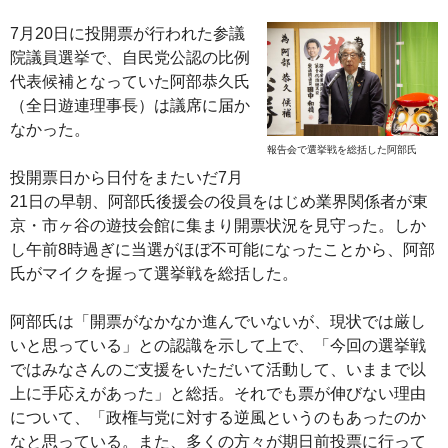
7月20日に投開票が行われた参議
院議員選挙で、自民党公認の比例
代表候補となっていた阿部恭久氏
（全日遊連理事長）は議席に届か
なかった。
報告会で選挙戦を総括した阿部氏
投開票日から日付をまたいだ7月
21日の早朝、阿部氏後援会の役員をはじめ業界関係者が東
京・市ヶ谷の遊技会館に集まり開票状況を見守った。しか
し午前8時過ぎに当選がほぼ不可能になったことから、阿部
氏がマイクを握って選挙戦を総括した。
阿部氏は「開票がなかなか進んでいないが、現状では厳し
いと思っている」との認識を示して上で、「今回の選挙戦
ではみなさんのご支援をいただいて活動して、いままで以
上に手応えがあった」と総括。それでも票が伸びない理由
について、「政権与党に対する逆風というのもあったのか
なと思っている。また、多くの方々が期日前投票に行って