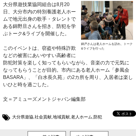
大分県遊技業協同組合は8月20
日、大分市内の特別養護老人ホー
ムで地元出身の歌手・タレントで
ある錦野旦さんを招き、防犯を学
ぶトーク&ライブを開催した。
錦戸さんは老人ホームを訪れ、トーク
このイベントは、窃盗や特殊詐欺
&ライブを行った
などの被害にあいやすい高齢者に
防犯対策を楽しく知ってもらいながら、音楽の力で元気に
なってもらうことが目的。市内にある老人ホーム「参風会
BASARA」、「白水長久苑」の2カ所を周り、入居者は楽し
いひと時を過ごした。
文＝アミューズメントジャパン編集部
大分県遊協
,
社会貢献
,
地域貢献
,
老人ホーム
,
防犯