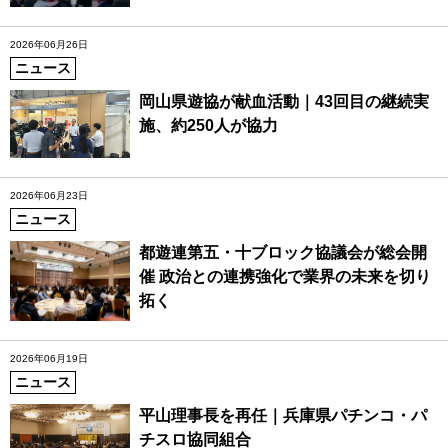
2026年06月26日
ニュース
岡山県遊協が献血活動｜43回目の継続実
施、約250人が協力
2026年06月23日
ニュース
都遊連第五・十ブロック協議会が総会開
催 政治との連携強化で業界の未来を切り
拓く
2026年06月19日
ニュース
平山理事長を再任｜兵庫県パチンコ・パ
チスロ協同組合