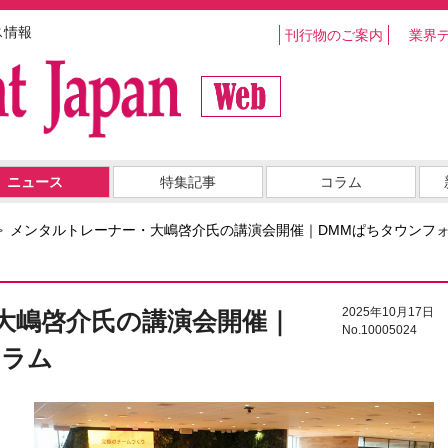
ス情報
刊行物のご案内
業界
ニュース
特集記事
コラム
メンタルトレーナー・大嶋啓介氏の講演会開催｜DMMぱちタウンフ
2025年10月17日
大嶋啓介氏の講演会開催｜
No.10005024
ーラム