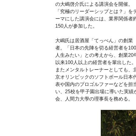
の大嶋啓介氏による講演会を開催。
「究極のリーダーシップとは？」を
ーマにした講演会には、業界関係者
150人が参加した。
大嶋氏は居酒屋「てっぺん」の創業
者。「日本の先陣を切る経営者を10
人生みたい」との考えから、創業20
以来100人以上の経営者を輩出した
またメンタルトレーナーとしても、
京オリンピックのソフトボール日本
表や国内のプロゴルファーなどを担当
い、25校を甲子園出場に導いた実
会、人間力大學の理事長を務める。