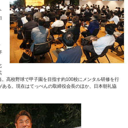
テ
約
0
年
。
北
代
。高校野球で甲子園を目指す約100校にメンタル研修を行
績がある。現在はてっぺんの取締役会長のほか、日本朝礼協