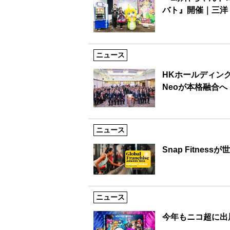
バト』開催｜三洋
ニュース
HKホールディング
Neoが本格融合へ
ニュース
Snap Fitne
ニュース
今年もニコ超に出展