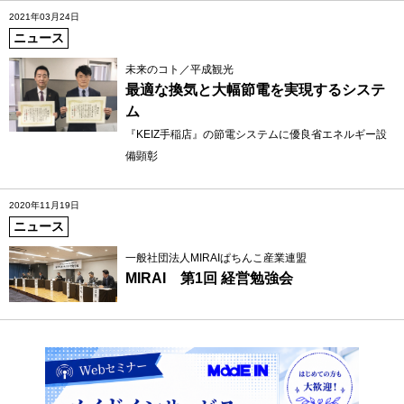
2021年03月24日
ニュース
未来のコト／平成観光
最適な換気と大幅節電を実現するシステ
ム
『KEIZ手稲店』の節電システムに優良省エネルギー設
備顕彰
2020年11月19日
ニュース
一般社団法人MIRAIぱちんこ産業連盟
MIRAI 第1回 経営勉強会