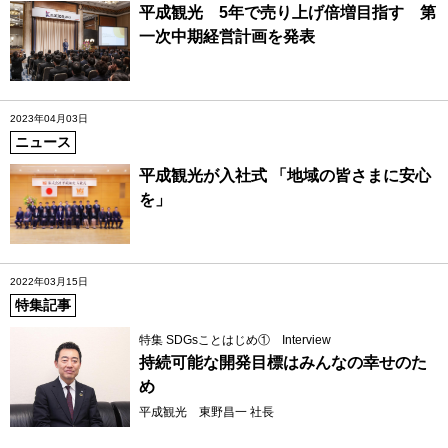
平成観光 5年で売り上げ倍増目指す 第
一次中期経営計画を発表
2023年04月03日
ニュース
平成観光が入社式 「地域の皆さまに安心
を」
2022年03月15日
特集記事
特集 SDGsことはじめ① Interview
持続可能な開発目標はみんなの幸せのた
め
平成観光 東野昌一 社長