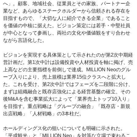
へ」。顧客、地域社会、従業員とその家族、パートナー企
業など、あらゆるステークホルダーから信頼される存在を
目指すもので、「大切な人に紹介できる企業」であること
を価値の中核に据えた。ビジョン策定には若手・中堅社員
が中心となって参画し、両社の文化や価値観をすり合わせ
ながら言語化した。
ビジョンを実現する具体策として示されたのが第2次中期経
営計画だ。第1次中計は設備投資や人材投資を軸に掲げ、売
上高などの主要指標を前倒しで達成。MILLION Neoのグル
ープ入りにより、売上規模は業界15位クラスへと拡大し
た。これを受け、第2次中計ではフェーズを二段階に分け、
まずは組織融合と既存店強化による経営基盤の確立、その
後M&Aを含む事業拡大によって「業界売上トップ10入り」
を目指す。重点戦略は「グループの融合」「既存店・新規
出店戦略」「人材戦略」の3本柱だ。
ホールディングス化の狙いについても明確に示された。
「平成観光」と「MILLION Neo」を対等な立場で束ねるこ