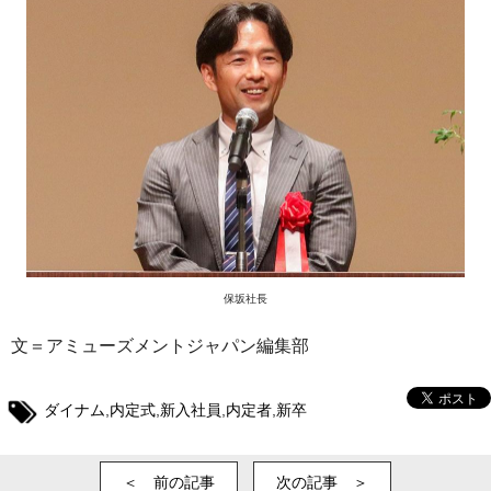
保坂社長
文＝アミューズメントジャパン編集部
ダイナム
,
内定式
,
新入社員
,
内定者
,
新卒
＜ 前の記事
次の記事 ＞