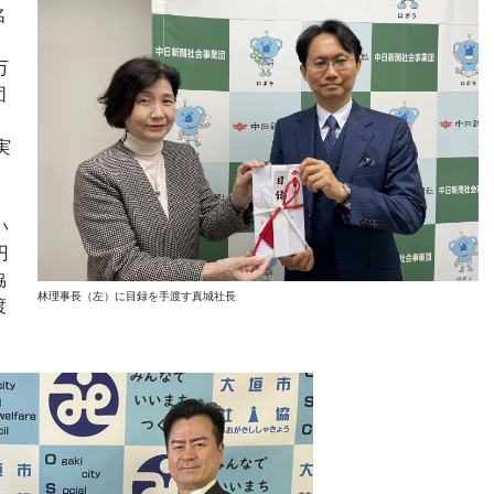
名
い
万
団
。
実
い
円
協
林理事長（左）に目録を手渡す真城社長
渡