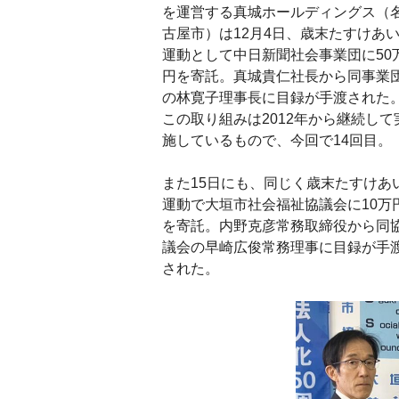
を運営する真城ホールディングス（
古屋市）は12月4日、歳末たすけあ
運動として中日新聞社会事業団に50
円を寄託。真城貴仁社長から同事業
の林寛子理事長に目録が手渡された
この取り組みは2012年から継続して
施しているもので、今回で14回目。
また15日にも、同じく歳末たすけあ
運動で大垣市社会福祉協議会に10万
を寄託。内野克彦常務取締役から同
議会の早崎広俊常務理事に目録が手
された。