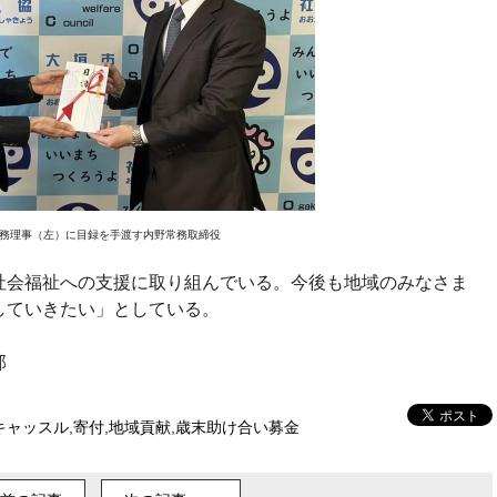
務理事（左）に目録を手渡す内野常務取締役
社会福祉への支援に取り組んでいる。今後も地域のみなさま
していきたい」としている。
部
キャッスル
,
寄付
,
地域貢献
,
歳末助け合い募金