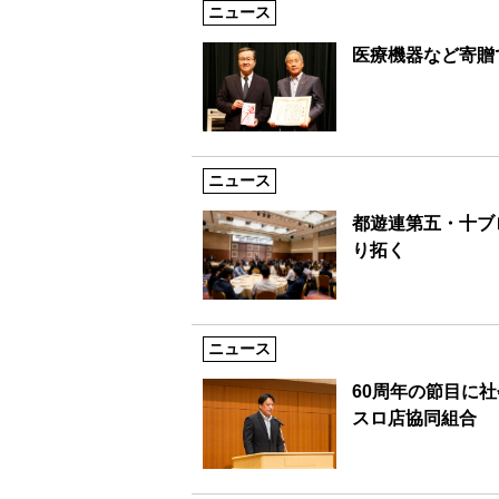
ニュース
医療機器など寄贈
ニュース
都遊連第五・十ブ
り拓く
ニュース
60周年の節目に
スロ店協同組合