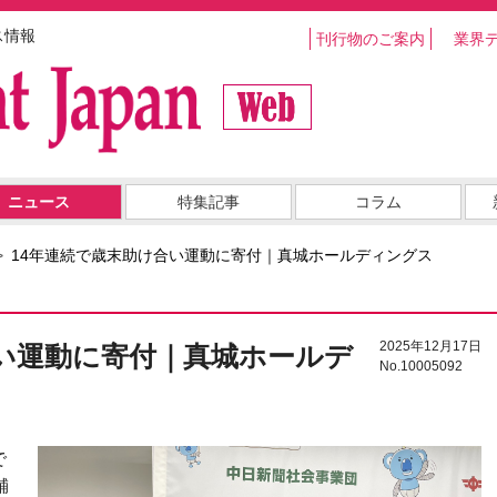
ス情報
刊行物のご案内
業界
ニュース
特集記事
コラム
14年連続で歳末助け合い運動に寄付｜真城ホールディングス
2025年12月17日
合い運動に寄付｜真城ホールデ
No.10005092
で
舗