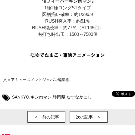
『eフィーバーキン肉マン』
1種2種ロングSTタイプ
図柄揃い確率：約1/399.9
RUSH突入率：約51％
RUSH継続率：約77％（ST145回）
右打ち時出玉：1500～7500個
文＝アミューズメントジャパン編集部
SANKYO
,
キン肉マン
,
静岡県
,
なすなかにし
＜ 前の記事
次の記事 ＞