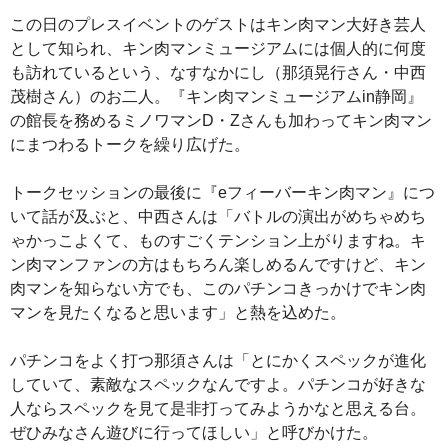
この日のプレスイベントのゲストはキン肉マン大好き芸人
として知られ、キン肉マンミュージアムには個人的に何度
も訪れているという、なすなかにし（那須晃行さん・中西
茂樹さん）のお二人。『キン肉マンミュージアムin静岡』
の館長を務めるミノワマンD・Zさんも加わってキン肉マン
にまつわるトークを繰り広げた。
トークセッションの最後に『eフィーバーキン肉マン』につ
いて話が及ぶと、中西さんは「バトルの演出がめちゃめち
ゃかっこよくて、ものすごくテンション上がりますね。キ
ン肉マンファンの方はもちろん楽しめるんですけど、キン
肉マンを知らない方でも、このパチンコきっかけでキン肉
マンを見たくなると思います」と熱を込めた。
パチンコをよく打つ那須さんは「とにかくスペックが進化
していて、素敵なスペックなんですよ。パチンコが好きな
人ならスペックを見て是非打ってみようかなと思える台。
ぜひみなさん遊びに行ってほしい」と呼びかけた。