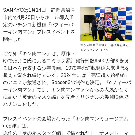
SANKYOは1月14日、静岡県沼津
市内で4月20日からホール導入予
定のパチンコ新機種『eフィーバ
ーキン肉マン』プレスイベントを
開催した。
左から中西茂樹さん、那須晃行さん、
ミノワマンD・Zさん
ご存知『キン肉マン』は、原作・
ゆでたまご氏によるコミック累計発行部数8500万部を超え
る日本を代表する少年漫画。1979年の連載開始以来世代を
超えて愛され続けている。2024年には「完璧超人始祖編」
のアニメが放送され、Season3の制作も決定。『eフィーバ
ーキン肉マン』では、キン肉マンファンからの人気がとく
に高い『黄金のマスク編』を完全オリジナルの美麗映像で
パチンコ化した。
プレスイベントの会場となった『キン肉マンミュージアム
in沼津』は、
原作の「夢の超人タッグ編」で描かれたトーナメント・マ