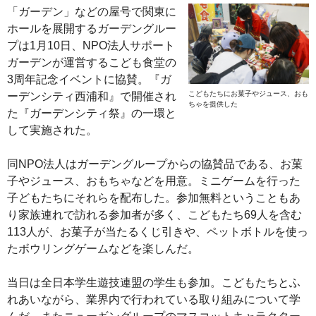
「ガーデン」などの屋号で関東に
ホールを展開するガーデングルー
プは1月10日、NPO法人サポート
ガーデンが運営するこども食堂の
3周年記念イベントに協賛。『ガ
こどもたちにお菓子やジュース、おも
ーデンシティ西浦和』で開催され
ちゃを提供した
た『ガーデンシティ祭』の一環と
して実施された。
同NPO法人はガーデングループからの協賛品である、お菓
子やジュース、おもちゃなどを用意。ミニゲームを行った
子どもたちにそれらを配布した。参加無料ということもあ
り家族連れで訪れる参加者が多く、こどもたち69人を含む
113人が、お菓子が当たるくじ引きや、ペットボトルを使っ
たボウリングゲームなどを楽しんだ。
当日は全日本学生遊技連盟の学生も参加。こどもたちとふ
れあいながら、業界内で行われている取り組みについて学