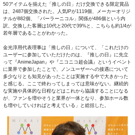
50アイテムを揃えた「推しの日」だけ交換できる限定賞品
は、2487個交換された。人気IPが1119個、メーカーオリジ
ナルが882個、「パーラーニコル」関係が486個という内
訳。交換した客層は10代と20代で39%と、こちらも約1/4が
若年層であることがわかった。
金光淳用代表理事は「推しの日」について、「これだけの
ユーザーに参加していただけたのは、『推しの日』に先立
って『AnimeJapan』や『ニコニコ超会議』というイベント
に業界で参加したことで、ノンユーザーへの接遇について
多少なりとも知見があったことは実施する中で大きかった
と感じる。ここで終わってしまっては意味がない。継続的
な実施や具体的な日程などはこれから協議することになる
が、ファンを増やそうと業界が一体となり、参加ホール数
も増やしていければと考えている」と総括した。