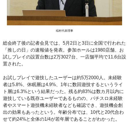
稲村代表理事
総会終了後の記者会見では、5月2日と3日に全国で行われた
「推しの日」の速報値を発表。参加ホールは1980店舗、お
試しプレイの設置台数は2万3027台、一店舗平均で11.6台設
置された。
お試しプレイで遊技したユーザーは約5万2000人。未経験
者は5.8%、休眠層は4.9%、1年に数回遊技するというライ
ト層は6.3%という結果だった。残る約83%は数カ月以内に
遊技している既存ユーザーであるものの、パチスロ未経験
者やスマート遊技機未経験者なども確認でき、遊技機会創
出の効果もあったという。年齢分布では、10代と20代合わ
せて約24%と全体の1/4が若年層であることがわかった。