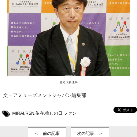
金光代表理事
文＝アミューズメントジャパン編集部
MIRAI
,
RSN
,
依存
,
推しの日
,
ファン
＜ 前の記事
次の記事 ＞