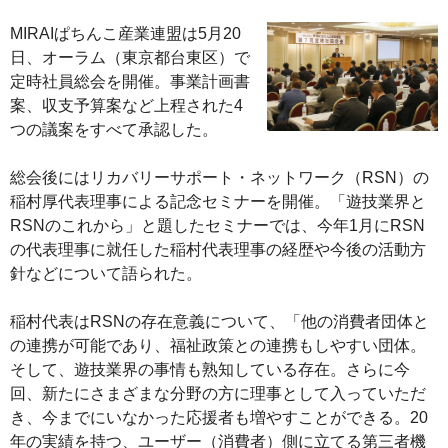
MIRAIぱちんこ産業連盟は5月20
日、オーラム（東京都台東区）で
定時社員総会を開催。事業計画書
案、収支予算案など上程された4
つの議案をすべて承認した。
総会後にはリカバリーサポート・ネットワーク（RSN）の
稲村厚代表理事による記念セミナーを開催。「遊技業界と
RSNのこれから」と題したセミナーでは、今年1月にRSN
の代表理事に就任した稲村代表理事の経歴や今後の活動方
針などについて語られた。
稲村代表はRSNの存在意義について、「他の消費者団体と
の連携が可能であり、福祉政策との連携もしやすい団体。
そして、遊技業界の事情も熟知している存在。さらに今
回、新たにさまざまな分野の方に理事として入っていただ
き、今までにいなかった応援者も増やすことができる。20
年の実績を持つ、ユーザー（消費者）側に立てる第三者機