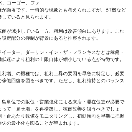
X、ゴーゴー、ファ
衰が顕著です。一時的な現象とも考えられますが、BT機など
響していると見られます。
稼働が減少している一方、粗利は改善傾向にあります。これ
ち設定配分の抑制が背景にあると推察されます。
ドイーター、ダーリン・イン・ザ・フランキスなどは稼働・
働低迷により粗利の上限自体が縮小している点が特徴です。
粗利増」の機種では、粗利上昇の要因を早急に特定し、必要
で稼働回復を図るべきです。ただし、粗利維持とのバランス
、島単位での販促・営業強化による来店・滞在促進が必要で
よって「見せ場」を再構築し、稼働改善を狙うべきでしょ
利・台あたり数値をモニタリングし、初動傾向を早期に把握
損失の最小化を図ることが望まれます。