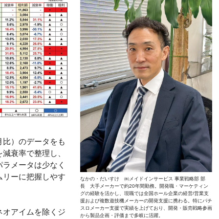
月比）のデータをも
を減衰率で整理し、
パラメータは少なく
ムリーに把握しやす
なかの・だいすけ ㈱メイドインサービス 事業戦略部 部
長 大手メーカーで約20年間勤務。開発職・マーケティン
グの経験を活かし、現職では全国ホール企業の経営/営業支
援および複数遊技機メーカーの開発支援に携わる。特にパチ
スロメーカー支援で実績を上げており、開発・販売戦略参画
ネオアイムを除くジ
から製品企画・評価まで多岐に活躍。