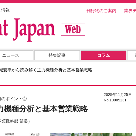
ス情報
刊行物のご案内
業界
ニュース
特集記事
コラム
減衰率から読み解く主力機種分析と基本営業戦略
2025年11月25日
用のポイント④
No.10005231
力機種分析と基本営業戦略
業戦略部 部長）