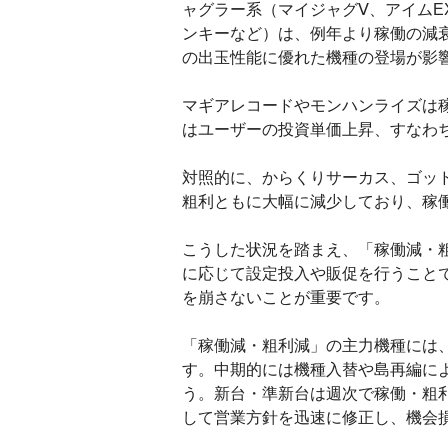
ャグラー系（マイジャグⅤ、アイムE
ンキーなど）は、例年より稼働の減
の出玉性能に優れた機種の登場が影
マギアレコードやモンハンライズは
はユーザーの投資単価上昇、すなわ
対照的に、からくりサーカス、ゴッ
粗利ともに大幅に減少しており、稼
こうした状況を踏まえ、「稼働減・
に応じて設定投入や販促を行うこと
を崩さないことが重要です。
「稼働減・粗利減」の主力機種には
す。中期的には機種入替や島再編に
う。新台・準新台は週次で稼働・粗
して営業方針を迅速に修正し、機会