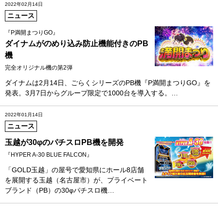
2022年02月14日
ニュース
『P満開まつりGO』
ダイナムがのめり込み防止機能付きのPB
機
完全オリジナル機の第2弾
ダイナムは2月14日、ごらくシリーズのPB機『P満開まつりGO』を
発表。3月7日からグループ限定で1000台を導入する。…
2022年01月14日
ニュース
玉越が30φのパチスロPB機を開発
『HYPER A-30 BLUE FALCON』
「GOLD玉越」の屋号で愛知県にホール8店舗
を展開する玉越（名古屋市）が、プライベート
ブランド（PB）の30φパチスロ機…