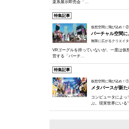
楽系展示即売会「…
特集記事
仮想空間に飛び込め！②
バーチャル空間に
無限に広がるクリエイタ
VRゴーグルを持っていないが、一度は仮想
営する「バーチ…
特集記事
仮想空間に飛び込め！①
メタバースが新た
コンピュータによっ
ぶ。現実世界にいる”