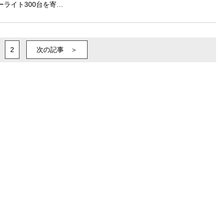
ライト300台を寄…
2
次の記事 ＞