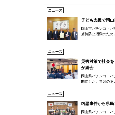
ニュース
子ども支援で岡山
岡山市パチンコ・パ
虐待防止活動のため
ニュース
災害対策で社会を
が総会
岡山県パチンコ・パ
開催した。冒頭のあ
ニュース
凶悪事件から県民
岡山県パチンコ・パ