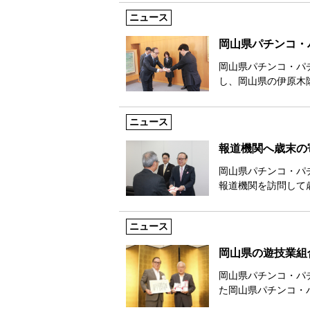
ニュース
岡山県パチンコ・
岡山県パチンコ・パ
し、岡山県の伊原木
ニュース
報道機関へ歳末の
岡山県パチンコ・パ
報道機関を訪問して
ニュース
岡山県の遊技業組
岡山県パチンコ・パ
た岡山県パチンコ・