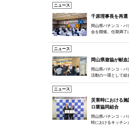
ニュース
千原理事長を再選
岡山県パチンコ・パ
会を開催。任期満了
ニュース
岡山県遊協が献血
岡山県パチンコ・パチ
活動の一環として組
ニュース
災害時における施
ロ業協同組合
岡山県パチンコ・パ
時におけるキッチン