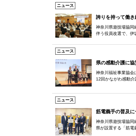
ニュース
誇りを持って働き
神奈川県遊技場協同
伴う役員改選で、伊
ニュース
県の感動介護に協
神奈川福祉事業協会
12回かながわ感動介
ニュース
筋電義手の普及に
神奈川県遊技場協同
県が設置する「筋電