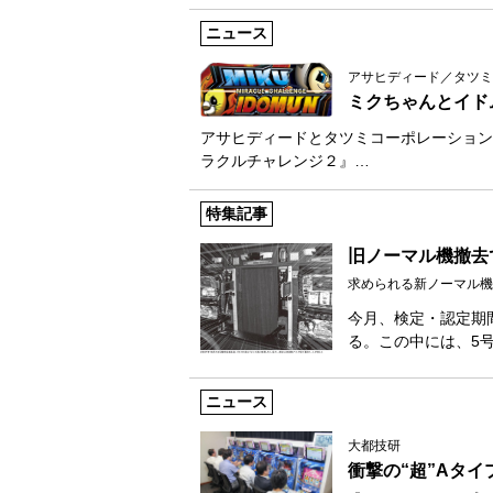
ニュース
アサヒディード／タツミ
ミクちゃんとイド
アサヒディードとタツミコーポレーション
ラクルチャレンジ２』…
特集記事
旧ノーマル機撤去
求められる新ノーマル機
今月、検定・認定期
る。この中には、5号
ニュース
大都技研
衝撃の“超”Aタイ