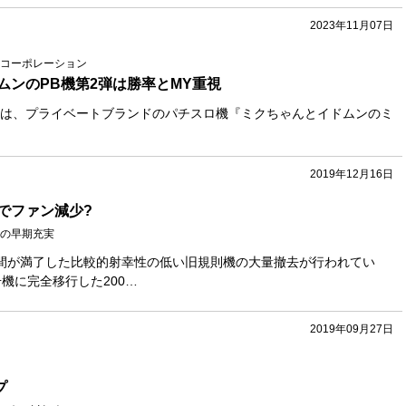
2023年11月07日
コーポレーション
ムンのPB機第2弾は勝率とMY重視
は、プライベートブランドのパチスロ機『ミクちゃんとイドムンのミ
2019年12月16日
でファン減少?
の早期充実
間が満了した比較的射幸性の低い旧規則機の大量撤去が行われてい
機に完全移行した200…
2019年09月27日
プ