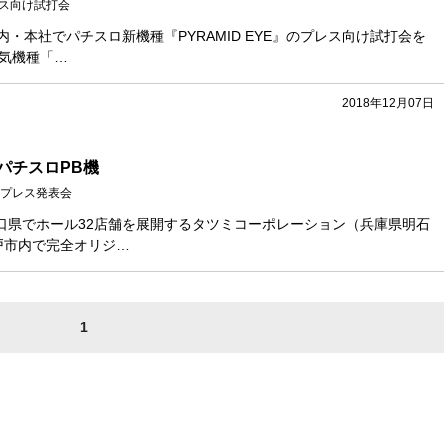
プレス向け試打会
内・本社でパチスロ新機種『PYRAMID EYE』のプレス向け試打会を
人気機種「…
2018年12月07日
パチスロPB機
プレス発表会
口県でホール32店舗を展開するタツミコーポレーション（兵庫県明石
戸市内で完全オリジ…
1