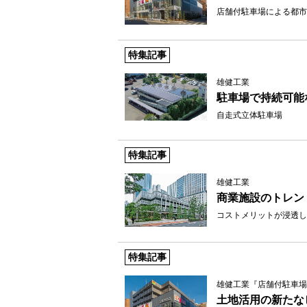
店舗付駐車場による都市
特集記事
雄健工業
駐車場で持続可能
自走式立体駐車場
特集記事
雄健工業
商業施設のトレン
コストメリットが浸透し
特集記事
雄健工業『店舗付駐車場
土地活用の新たな