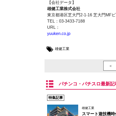
【会社データ】
雄健工業株式会社
東京都港区芝大門2-1-16 芝大門MF
TEL：03-3433-7188
URL：
yuuken.co.jp
雄健工業
＜ 
パチンコ・パチスロ最新記
特集記事
雄健工業
スマート遊技機時