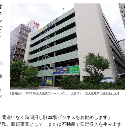
貢
ジ
ル
で
て
あ
自
た
7層8段の『NPC24H新大阪東口パーキング』（大阪市）。新大阪駅前の好立地にある
パ
、間違いなく時間貸し駐車場ビジネスをお勧めします」
専務。新規事業として、または不動産で安定収入を生み出す