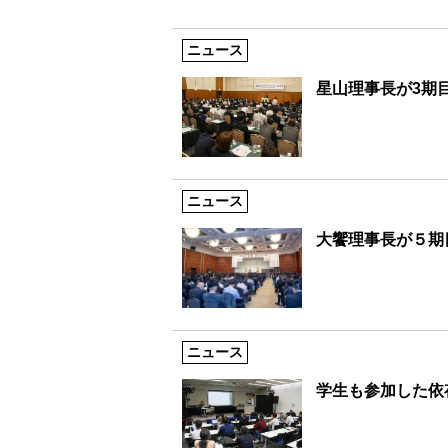
ニュース
星山理事長が3期
ニュース
大饗理事長が５期
ニュース
学生も参加した依