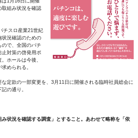
は1月16日に開催
の取組み状況を確認
。
パチスロ産業21世紀
施状況確認のための
もので、全国のパチ
防止対策の啓発用ポ
査。ホールは今後、
が求められる。
な定款の一部変更を、3月11日に開催される臨時社員総会に
下記の通り。
組み状況を確認する調査」とすること。あわせて略称を「依