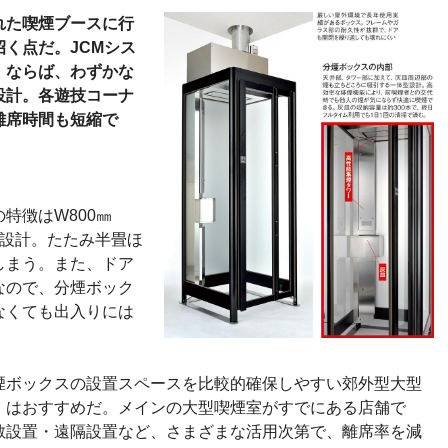
れた喫煙ブースに行
く点だ。JCMシス
』ならば、わずかな
設計。各遊技コーナ
離席時間も短縮で
。
特徴はW800㎜
クト設計。たたみ半畳ほ
しまう。また、ドア
なので、分煙ボック
なくても出入りには
煙ボックスの設置スペースを比較的確保しやすい郊外型大型
』はおすすめだ。メインの大型喫煙室がすでにある店舗で
散設置・遠隔設置など、さまざまな活用次第で、離席率を減