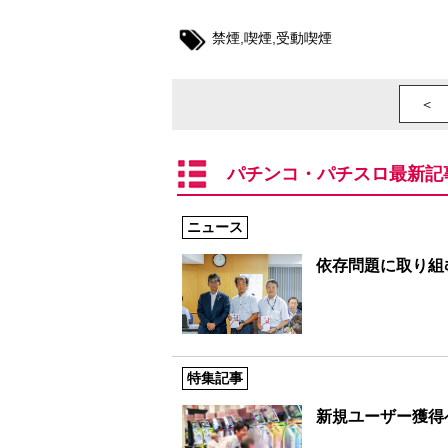
禁煙
,
喫煙
,
受動喫煙
＜ 
パチンコ・パチスロ最新記
ニュース
依存問題に取り組む
特集記事
新規ユーザー獲得