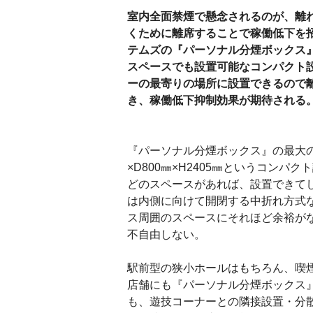
室内全面禁煙で懸念されるのが、離
くために離席することで稼働低下を招
テムズの『パーソナル分煙ボックス
スペースでも設置可能なコンパクト
ーの最寄りの場所に設置できるので
き、稼働低下抑制効果が期待される
『パーソナル分煙ボックス』の最大の
×D800㎜×H2405㎜というコンパ
どのスペースがあれば、設置できて
は内側に向けて開閉する中折れ方式
ス周囲のスペースにそれほど余裕が
不自由しない。
駅前型の狭小ホールはもちろん、喫
店舗にも『パーソナル分煙ボックス
も、遊技コーナーとの隣接設置・分