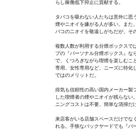
らし稼働低下抑止に貢献する。
タバコを吸わない人たちは意外に思
煙やニオイを嫌がる人が多い。また
バコのニオイを敬遠しがちだが、そ
複数人数が利用する分煙ボックスで
プの『パーソナル分煙ボックス』なら
で、くつろぎながら喫煙を楽しむこ
専用、女性専用など、ニーズに特化
ではのメリットだ。
排気も信頼性の高い国内メーカー製
した喫煙者の煙やニオイが残らない
ニングコストは不要、簡単な清掃だ
来店客がいる店舗スペースだけでな
れる。手狭なバックヤードでも『パ