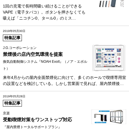
1回の充電で長時間吸い続けることができる
VAPE（電子タバコ）。ボタンを押さなくても
吸えば「ニコチン0、タール0」のミス…
2019年05月30日
特集記事
J.G.コーポレーション
禁煙後の店内空気環境を提案
換気自動制御システム『NOAH Evolt』（ノア・エボル
ト）
来年4月からの屋内全面禁煙化に向けて、多くのホールで喫煙専用室
の設置などを検討している。しかし営業面で見れば、屋内禁煙後…
2019年05月28日
特集記事
京楽
受動喫煙対策をワンストップ対応
『屋内禁煙トータルサポートプラン』