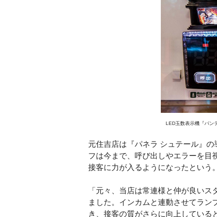
LED玉数表示機『パ
元住吉店は『パネラ シュテール』
フは今まで、呼び出しやエラーを目
接客に力が入るようになったという
「元々、当店は常連様と仲が良いス
ました。インカムと連動させてラン
き、接客の質がさらに向上している