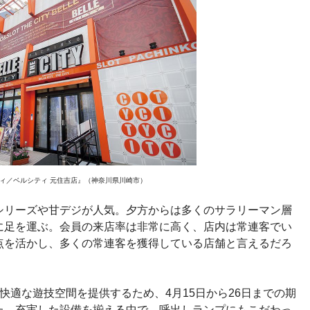
ティ／ベルシティ 元住吉店』（神奈川県川崎市）
シリーズや甘デジが人気。夕方からは多くのサラリーマン層
に足を運ぶ。会員の来店率は非常に高く、店内は常連客でい
点を活かし、多くの常連客を獲得している店舗と言えるだろ
快適な遊技空間を提供するため、4月15日から26日までの期
た。充実した設備を揃える中で、呼出しランプにもこだわっ