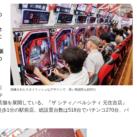
の
全
に
販
の
川
洗練されたスタイリッシュなデザインで、高い視認性も好評だ
テ
店舗を展開している。『ザ シティ／ベルシティ 元住吉店』
歩1分の駅前店。総設置台数は518台でパチンコ270台、パ