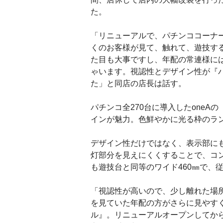
た。
「リニューアルで、パチンココーナ
くのお客様が見て、触れて、遊技す
た目も大事ですし、年配の常連様に
ゃいます。視認性とデザイン性が『
た」と同店の店長は話す。
パチンコ全270台に導入したoneA
インが魅力。色鮮やかに光る枠のラ
デザイン性だけではなく、表示部に
灯部分を見えにくくすることで、コ
も遊技台と同等のワイド460㎜で、
「視認性が高いので、少し離れた場
を見ていた年配の方がさらに見やす
ル』。リニューアルオープンしてか