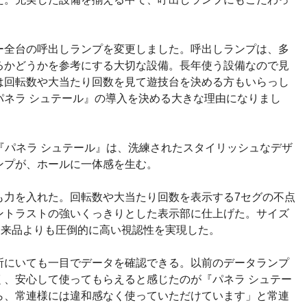
ー全台の呼出しランプを変更しました。呼出しランプは、多
るかどうかを参考にする大切な設備。長年使う設備なので見
は回転数や大当たり回数を見て遊技台を決める方もいらっし
パネラ シュテール』の導入を決める大きな理由になりまし
の『パネラ シュテール』は、洗練されたスタイリッシュなデザ
ンプが、ホールに一体感を生む。
も力を入れた。回転数や大当たり回数を表示する7セグの不点
ントラストの強いくっきりとした表示部に仕上げた。サイズ
従来品よりも圧倒的に高い視認性を実現した。
所にいても一目でデータを確認できる。以前のデータランプ
く、安心して使ってもらえると感じたのが『パネラ シュテー
ら、常連様には違和感なく使っていただけています」と常連