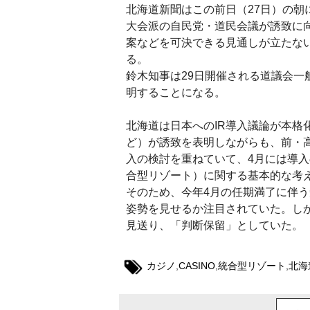
北海道新聞はこの前日（27日）の朝
大会派の自民党・道民会議が誘致に
案などを可決できる見通しが立たな
る。
鈴木知事は29日開催される道議会一
明することになる。
北海道は日本へのIR導入議論が本格
ど）が誘致を表明しながらも、前・高
入の検討を重ねていて、4月には導入
合型リゾート）に関する基本的な考
そのため、今年4月の任期満了に伴う
姿勢を見せるか注目されていた。しか
見送り、「判断保留」としていた。
カジノ
,
CASINO
,
統合型リゾート
,
北海