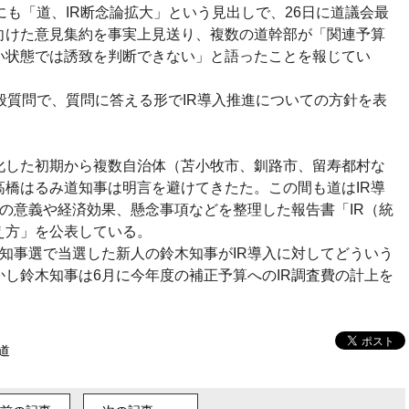
にも「道、IR断念論拡大」という見出しで、26日に道議会最
向けた意見集約を事実上見送り、複数の道幹部が「関連予算
い状態では誘致を判断できない」と語ったことを報じてい
般質問で、質問に答える形でIR導入推進についての方針を表
化した初期から複数自治体（苫小牧市、釧路市、留寿都村な
橋はるみ道知事は明言を避けてきたた。この間も道はIR導
の意義や経済効果、懸念事項などを整理した報告書「IR（統
え方」を公表している。
知事選で当選した新人の鈴木知事がIR導入に対してどういう
し鈴木知事は6月に今年度の補正予算へのIR調査費の計上を
道