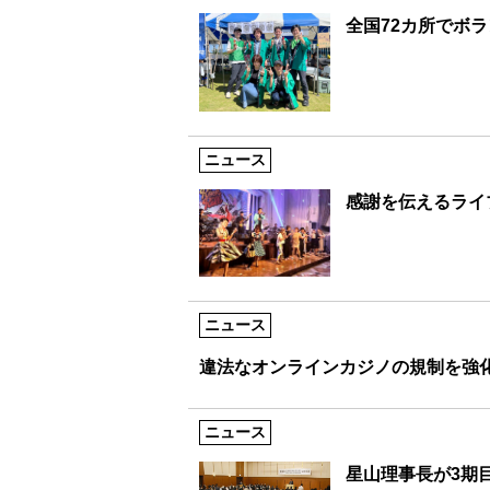
全国72カ所でボ
ニュース
感謝を伝えるライ
ニュース
違法なオンラインカジノの規制を強
ニュース
星山理事長が3期