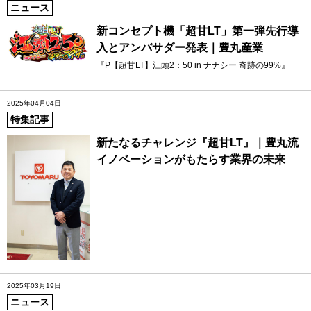
ニュース
新コンセプト機「超甘LT」第一弾先行導
入とアンバサダー発表｜豊丸産業
『P【超甘LT】江頭2：50 in ナナシー 奇跡の99%』
2025年04月04日
特集記事
新たなるチャレンジ『超甘LT』｜豊丸流
イノベーションがもたらす業界の未来
2025年03月19日
ニュース