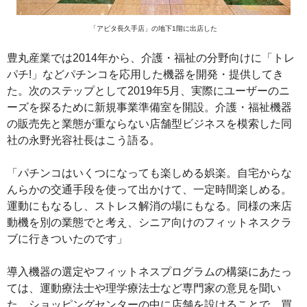
「アピタ長久手店」の地下1階に出店した
豊丸産業では2014年から、介護・福祉の分野向けに「トレ
パチ!」などパチンコを応用した機器を開発・提供してき
た。次のステップとして2019年5月、実際にユーザーのニ
ーズを探るために新規事業準備室を開設。介護・福祉機器
の販売先と業態が重ならない店舗型ビジネスを模索した同
社の永野光容社長はこう語る。
「パチンコはいくつになっても楽しめる娯楽。自宅からな
んらかの交通手段を使って出かけて、一定時間楽しめる。
運動にもなるし、ストレス解消の場にもなる。同様の来店
動機を別の業態でと考え、シニア向けのフィットネスクラ
ブに行きついたのです」
導入機器の選定やフィットネスプログラムの構築にあたっ
ては、運動療法士や理学療法士など専門家の意見を聞い
た。ショッピングセンターの中に店舗を設けることで、買