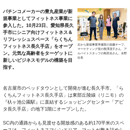
パチンコメーカーの豊丸産業が新
規事業としてフィットネス事業に
参入した。10月23日、愛知県長久
手市にシニア向けフィットネス＆
リフレッシュスペース「らくちん
左から新規事業準備室の加藤チーフ、
フィットネス長久手店」をオープ
マーケティング室の熊澤茂子さん、ア
ン。元気な高齢者をターゲットに
ルバイトスタッフの島田光さん、永野
社長
新しいビジネスモデルの構築を目
指す。
名古屋市のベッドタウンとして開発が進む長久手市。「ら
くちんフィットネス長久手店」は東部丘陵線（リニモ）の
『杁ヶ池公園駅』に直結するショッピングセンター「アピ
タ長久手店」の地下1階にオープンした。
SC内の通路からも見渡せる開放感のある約170平米のスペ
ースは、フィットネスマシンエリア、マットが敷き詰めら