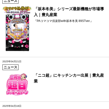
ニュース
「坂本冬美」シリーズ最新機種が市場導
入｜豊丸産業
『PAコマコマ倶楽部with坂本冬美 89STver.』
2025年04月21日
ニュース
「ニコ超」にキッチンカー出展｜豊丸産
業
2025年04月18日