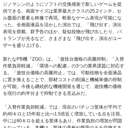
ジノマシンのようにソフトの交換感覚で新しいゲームを提
供できる。画面サイズは業界最大クラスの25.2インチ。セ
ル盤面の要素も映像で再現。斬新なゲーム表現が可能にな
った。全画面液晶を活かした演出では、「飛び出す」演出
表現を搭載。群予告のほか、疑似役物が飛び出したり、パ
トランプが光るなど、さまざまな「飛び出す」演出がユー
ザーを盛り上げる。
新たなPB機『ZGO』は、「遊技台価格の高騰抑制」「入替
作業負荷軽減」「環境への配慮」の3つの業界課題に対応す
る。「遊技台価格の高騰抑止」では、可動役物を全面液晶
に置き換えることで、部材コストの削減と機械単価の抑制
が可能。今後も継続的な機種開発を通じて、遊技機の価格
を現行の約半分まで抑制できる見込みだ。
「入替作業負担軽減」では、現在のパチンコ筐体が平均で
約40キロと15年前と比べ1.5倍近く増加している点を注視。
中には60キロを超える筐体もあり、作業負担の増加が問題
となっている。本機は、筐体の基板や盤面のみを交換する