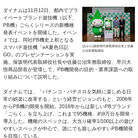
ダイナムは11月12日、都内でプラ
イベートブランド遊技機（以下、
PB機）ごらくシリーズの新機種
発表イベントを開催した。イベン
トでは、同社PB機史上初となる
(左から)保坂明代表取締役社長と佐藤
スマパチ遊技機「eA夏色日記
公治常務取締役
GO」のプレゼンテーションを実
施。保坂明代表取締役社長や佐藤公治常務取締役、早川大
悟商品部長が登壇して、PB機開発の目的・業界課題への取
り組みについて説明した。
ダイナムでは、「パチンコ・パチスロを気軽に楽しめる日
常の娯楽に改革する」という経営ビジョンのもと、2006年
からPB機の開発を開始。2018年からは新しいPBブランド
「ごらく」を立ち上げ、これまで95機種、約9万台を開発・
導入した。機種のスペックは、大当り確率1/100以上の遊び
やすいスペックが中心で、誰にでも親しみやすいPB機開発
を目指している。