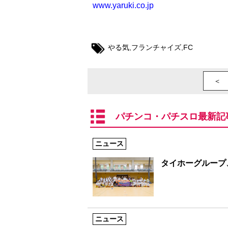
www.yaruki.co.jp
やる気
,
フランチャイズ
,
FC
＜ 
パチンコ・パチスロ最新記
ニュース
タイホーグループ
ニュース