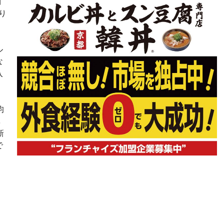
川
り
。
ル
な
入
均
率
新
で