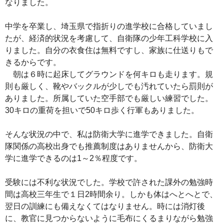
なりました。
中学を卒業し、埼玉県で指折りの進学校に合格していまし
たが、経済的状況を考慮して、自衛隊の少年工科学校に入
りました。自分の衣食住は無料ですし、家族に仕送りもで
きるからです。
朝は６時に起床してグラウンドを何キロも走ります。規
則も厳しく、靴やバックルが少しでも汚れていたら罰則が
ありました。所属していた空手部でも厳しい練習でした。
30キロの重荷を担いで50キロ歩く行軍もありました。
そんな状況の中で、私は防衛大学に進学できました。自衛
隊関係の高校出身でも推薦制度はありませんから、防衛大
学に進学できるのは1～2％程度です。
受験には不利な状況でした。学校で許された課外の勉強時
間は高校三年生で１日2時間余り。しかも体はへとへとで、
翌日の訓練にも備えなくてはなりません。時には消灯後
に、教官に見つからないように毛布にくるまりながら勉強