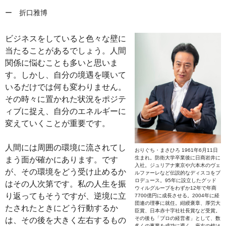
ー 折口雅博
ビジネスをしていると色々な壁に
当たることがあるでしょう。人間
関係に悩むことも多いと思いま
す。しかし、自分の境遇を嘆いて
いるだけでは何も変わりません。
その時々に置かれた状況をポジテ
ィブに捉え、自分のエネルギーに
変えていくことが重要です。
人間には周囲の環境に流されてし
おりぐち・まさひろ 1961年6月11日
生まれ。防衛大学卒業後に日商岩井に
まう面が確かにあります。です
入社。ジュリアナ東京や六本木のヴェ
が、その環境をどう受け止めるか
ルファーレなど伝説的なディスコをプ
ロデュース。95年に設立したグッド
はその人次第です。私の人生を振
ウィルグループをわずか12年で年商
り返ってもそうですが、逆境に立
7700億円に成長させる。2004年に経
団連の理事に就任。紺綬褒章、厚労大
たされたときにどう行動するか
臣賞、日本赤十字社社長賞など受賞。
その後も「プロの経営者」として、数
は、その後を大きく左右するもの
多くの事業を成功に導く。座右の銘は