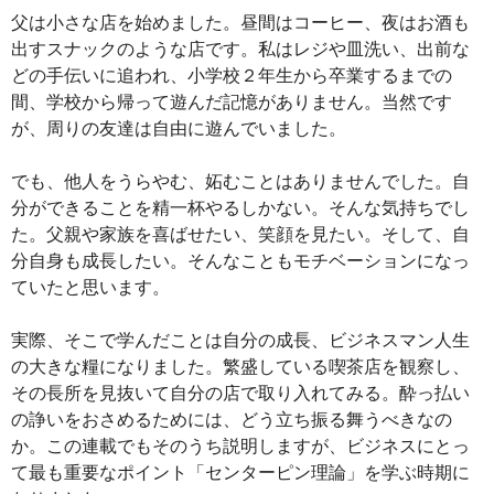
父は小さな店を始めました。昼間はコーヒー、夜はお酒も
出すスナックのような店です。私はレジや皿洗い、出前な
どの手伝いに追われ、小学校２年生から卒業するまでの
間、学校から帰って遊んだ記憶がありません。当然です
が、周りの友達は自由に遊んでいました。
でも、他人をうらやむ、妬むことはありませんでした。自
分ができることを精一杯やるしかない。そんな気持ちでし
た。父親や家族を喜ばせたい、笑顔を見たい。そして、自
分自身も成長したい。そんなこともモチベーションになっ
ていたと思います。
実際、そこで学んだことは自分の成長、ビジネスマン人生
の大きな糧になりました。繁盛している喫茶店を観察し、
その長所を見抜いて自分の店で取り入れてみる。酔っ払い
の諍いをおさめるためには、どう立ち振る舞うべきなの
か。この連載でもそのうち説明しますが、ビジネスにとっ
て最も重要なポイント「センターピン理論」を学ぶ時期に