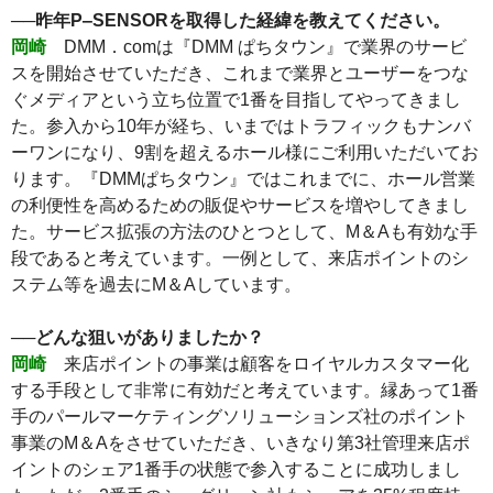
──昨年P‒SENSORを取得した経緯を教えてください。
岡崎
DMM．comは『DMM ぱちタウン』で業界のサービ
スを開始させていただき、これまで業界とユーザーをつな
ぐメディアという立ち位置で1番を目指してやってきまし
た。参入から10年が経ち、いまではトラフィックもナンバ
ーワンになり、9割を超えるホール様にご利用いただいてお
ります。『DMMぱちタウン』ではこれまでに、ホール営業
の利便性を高めるための販促やサービスを増やしてきまし
た。サービス拡張の方法のひとつとして、M＆Aも有効な手
段であると考えています。一例として、来店ポイントのシ
ステム等を過去にM＆Aしています。
──どんな狙いがありましたか？
岡崎
来店ポイントの事業は顧客をロイヤルカスタマー化
する手段として非常に有効だと考えています。縁あって1番
手のパールマーケティングソリューションズ社のポイント
事業のM＆Aをさせていただき、いきなり第3社管理来店ポ
イントのシェア1番手の状態で参入することに成功しまし