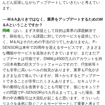
んどん拡張しながらアップデートしていきたいと考えてい
ます。
──M＆Aありきではなく、業界をアップデートするためのM
＆Aということですか？
岡崎
はい。まず大前提として目的は業界の課題解決で
す。顕在化している課題に対してのサービスを提供してい
く、M＆Aはそのための手法の1つでしかありません。P‒
SENSORは来年で20周年を迎えるサービスです。さまざま
な機能やサービスを追加されてきていますが、まだまだア
ップデートは可能です。DMMは4500万人のアカウントを持
つ日本有数の巨大プラットフォームですので、IT技術等々
でも非常に高いレベルの知見があります。業界もIT化がさ
まざまな点で進んでいますが、我々からするとアップデー
トできることが非常にたくさんありますし、セキュリティ
等の脆弱な点を改善することも可能です。仮にセキュリテ
ィの問題でP‒SENSORが1カ月止まってしまった場合、業
界の中古機取引は大混乱が起こると思います。そういった
リスクを未然に防ぐこともサービサーとして重要と考えて