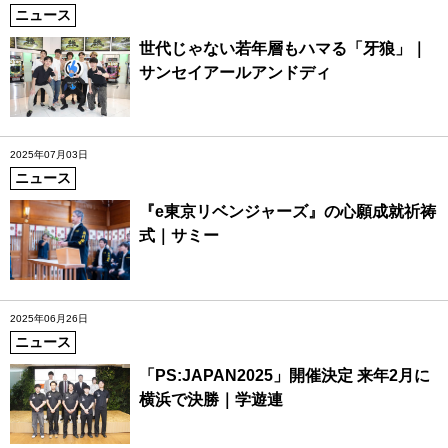
ニュース
世代じゃない若年層もハマる「牙狼」｜
サンセイアールアンドディ
2025年07月03日
ニュース
『e東京リベンジャーズ』の心願成就祈祷
式｜サミー
2025年06月26日
ニュース
「PS:JAPAN2025」開催決定 来年2月に
横浜で決勝｜学遊連