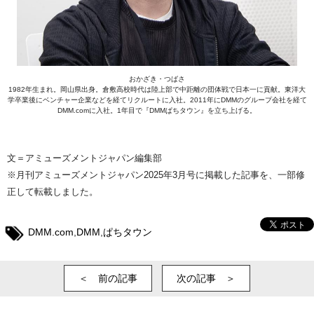
おかざき・つばさ
1982年生まれ。岡山県出身。倉敷高校時代は陸上部で中距離の団体戦で日本一に貢献。東洋大
学卒業後にベンチャー企業などを経てリクルートに入社。2011年にDMMのグループ会社を経て
DMM.comに入社。1年目で『DMMぱちタウン』を立ち上げる。
文＝アミューズメントジャパン編集部
※月刊アミューズメントジャパン2025年3月号に掲載した記事を、一部修
正して転載しました。
DMM.com
,
DMM
,
ぱちタウン
＜ 前の記事
次の記事 ＞