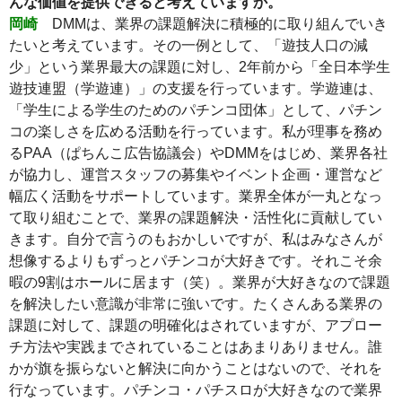
んな価値を提供できると考えていますか。
岡崎
DMMは、業界の課題解決に積極的に取り組んでいき
たいと考えています。その一例として、「遊技人口の減
少」という業界最大の課題に対し、2年前から「全日本学生
遊技連盟（学遊連）」の支援を行っています。学遊連は、
「学生による学生のためのパチンコ団体」として、パチン
コの楽しさを広める活動を行っています。私が理事を務め
るPAA（ぱちんこ広告協議会）やDMMをはじめ、業界各社
が協力し、運営スタッフの募集やイベント企画・運営など
幅広く活動をサポートしています。業界全体が一丸となっ
て取り組むことで、業界の課題解決・活性化に貢献してい
きます。自分で言うのもおかしいですが、私はみなさんが
想像するよりもずっとパチンコが大好きです。それこそ余
暇の9割はホールに居ます（笑）。業界が大好きなので課題
を解決したい意識が非常に強いです。たくさんある業界の
課題に対して、課題の明確化はされていますが、アプロー
チ方法や実践までされていることはあまりありません。誰
かが旗を振らないと解決に向かうことはないので、それを
行なっています。パチンコ・パチスロが大好きなので業界