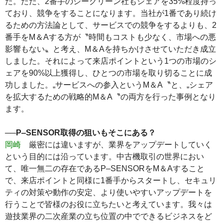
た。ただ、2番手のシーグリーン社もシェアを35%程度持っ
ており、競争をすることになります。当社が1番であり続け
るための方法論として、サービスでの競争をするよりも、2
番手をM＆Aする方が〝時間もコストも少なく、市場への悪
影響もない〟と考え、M＆Aを持ちかけさせていただき成立
しました。それによって来店ポイントという1つの市場のシ
ェアを90%以上獲得し、ひとつの市場を取り切ることに成
功しました。„サービスへの参入というM＆A〝と、„シェア
を拡大するための戦略的M＆A〝の両方を行った事例となり
ます。
──P‒SENSOR取得の狙いもそこにある？
岡崎
厳密には違いますが、業界をアップデートしていく
という目的には沿っています。中古機取引の世界におい
て、唯一無二の存在であるP‒SENSORをM＆Aすること
で、来店ポイントと同様に1番手からスタートし、セキュリ
ティの対策や動作の安定、より使いやすいアップデートを
行うことで皆様のお役に立ちたいと考えています。我々は
遊技業界の二次産業の立ち位置の中でできるビジネスをど