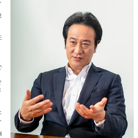
し
意
正
で
そ
ま
た
し
、
訓