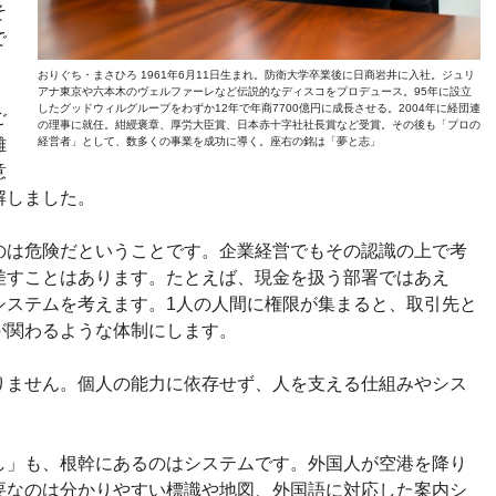
そ
で
おりぐち・まさひろ 1961年6月11日生まれ。防衛大学卒業後に日商岩井に入社。ジュリ
アナ東京や六本木のヴェルファーレなど伝説的なディスコをプロデュース。95年に設立
したグッドウィルグループをわずか12年で年商7700億円に成長させる。2004年に経団連
ご
の理事に就任。紺綬褒章、厚労大臣賞、日本赤十字社社長賞など受賞。その後も「プロの
経営者」として、数多くの事業を成功に導く。座右の銘は「夢と志」
難
意
解しました。
のは危険だということです。企業経営でもその認識の上で考
差すことはあります。たとえば、現金を扱う部署ではあえ
システムを考えます。1人の人間に権限が集まると、取引先と
が関わるような体制にします。
りません。個人の能力に依存せず、人を支える仕組みやシス
し」も、根幹にあるのはシステムです。外国人が空港を降り
要なのは分かりやすい標識や地図、外国語に対応した案内シ