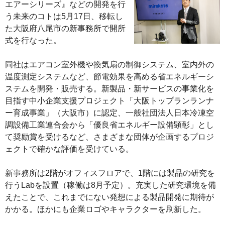
エアーシリーズ』などの開発を行
う未来のコトは5月17日、移転し
た大阪府八尾市の新事務所で開所
式を行なった。
同社はエアコン室外機や換気扇の制御システム、室内外の
温度測定システムなど、節電効果を高める省エネルギーシ
ステムを開発・販売する。新製品・新サービスの事業化を
目指す中小企業支援プロジェクト「大阪トップランランナ
ー育成事業」（大阪市）に認定、一般社団法人日本冷凍空
調設備工業連合会から「優良省エネルギー設備顕彰」とし
て奨励賞を受けるなど、さまざまな団体が企画するプロジ
ェクトで確かな評価を受けている。
新事務所は2階がオフィスフロアで、1階には製品の研究を
行うLabを設置（稼働は8月予定）。充実した研究環境を備
えたことで、これまでにない発想による製品開発に期待が
かかる。ほかにも企業ロゴやキャラクターを刷新した。