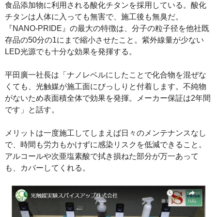
食品添加物に利用される酸化チタンを採用している。酸化
チタンは人体に入っても無害で、施工後も無臭だ。
『NANO-PRIDE』の最大の特徴は、分子の粒子径を他社既
存品の50分の1にまで縮小させたこと。紫外線量が少ない
LED光源でも十分な効果を発揮する。
平田廣一社長は「ナノレベルにしたことで化合物を混ぜな
くても、光触媒が施工面にびっしりと付着します。不純物
がないため表面積全体で効果を発揮。メーカー保証は2年間
です」と話す。
メリットは一度施工してしまえば日々のメンテナンスなし
で、時間も労力もかけずに感染リスクを低減できること。
アルコールや次亜塩素酸で拭き損ねた部分が万一あって
も、カバーしてくれる。