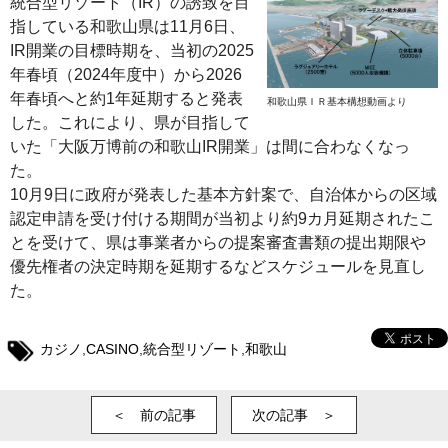
統合型リゾート（IR）の誘致を目
指している和歌山県は11月6日、
IR開業の目標時期を、当初の2025
年春頃（2024年度中）から2026
年春頃へと約1年延期すると発表
和歌山県ＩＲ基本構想動画より
した。これにより、県が目指して
いた「大阪万博前の和歌山IR開業」は間に合わなくなっ
た。
10月9日に政府が発表した基本方針案で、自治体からの区域
認定申請を受け付ける期間が当初より約9カ月延期されたこ
とを受けて、県は事業者からの提案審査書類の提出期限や
優先権者の決定時期を延期するなどスケジュールを見直し
た。
カジノ
,
CASINO
,
統合型リゾート
,
和歌山
＜ 前の記事
次の記事 ＞