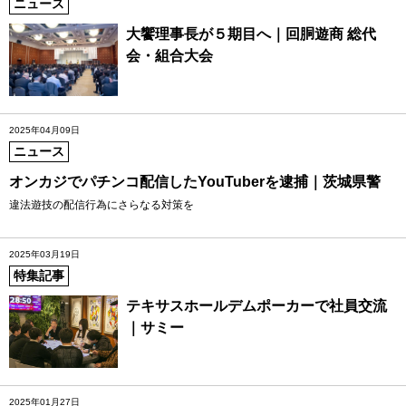
ニュース
大饗理事長が５期目へ｜回胴遊商 総代
会・組合大会
2025年04月09日
ニュース
オンカジでパチンコ配信したYouTuberを逮捕｜茨城県警
違法遊技の配信行為にさらなる対策を
2025年03月19日
特集記事
テキサスホールデムポーカーで社員交流
｜サミー
2025年01月27日