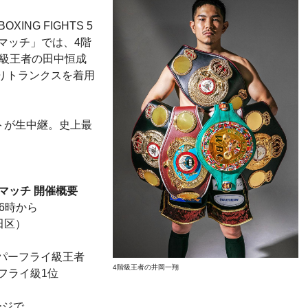
BOXING FIGHTS 5
マッチ」では、4階
3階級王者の田中恒成
入りトランクスを着用
トが生中継。史上最
マッチ 開催概要
後6時から
田区）
スーパーフライ級王者
4階級王者の井岡一翔
フライ級1位
ージで