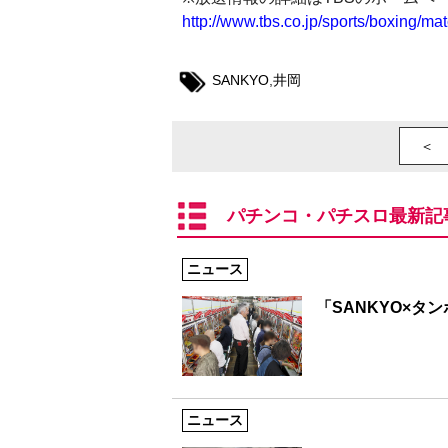
http://www.tbs.co.jp/sports/boxing/m
SANKYO
,
井岡
＜ 
パチンコ・パチスロ最新記
ニュース
「SANKYO×タ
ニュース