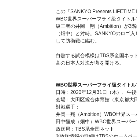
この「SANKYO Presents LIFETIME 
WBO世界スーパーフライ級タイトル
級王者の井岡一翔（Ambition）が
（畑中）と対峙。SANKYOのロゴ
して防衛戦に臨む。
白熱する試合模様はTBS系全国ネッ
高の日本人対決が幕を開ける。
WBO世界スーパーフライ級タイトル
日時：2020年12月31日（木）、午
会場：大田区総合体育館（東京都大
対戦選手：
井岡一翔（Ambition）WBO世界
田中恒成（畑中）WBO世界スーパー
放送局：TBS系全国ネット
※放送情報の詳細はTBSのホームペ