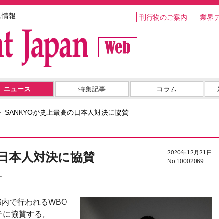
ス情報
刊行物のご案内
業界
ニュース
特集記事
コラム
SANKYOが史上最高の日本人対決に協賛
2020年12月21日
の日本人対決に協賛
No.10002069
チ
都内で行われるWBO
チに協賛する。