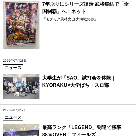
7年ぶりにシリーズ復活 武将集結で「全
国制覇」へ｜ネット
『モグモグ風林火山 大海戦の巻』
2026年07月28日
ニュース
大学生が「SAO」試打会を体験｜
KYORAKU×大学ぱち・スロ部
2026年07月17日
ニュース
最高ランク「LEGEND」到達で勝率
88％OVER｜フィールズ