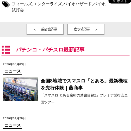
フィールズ
,
エンターライズ
,
バイオハザード
,
バイオ
,
試打会
＜ 前の記事
次の記事 ＞
パチンコ・パチスロ最新記事
2026年08月03日
ニュース
全国8地域でスマスロ「とある」最新機種
を先行体験｜藤商事
『スマスロ とある魔術の禁書目録2』プレミア試打会全
国ツアー
2026年07月29日
ニュース