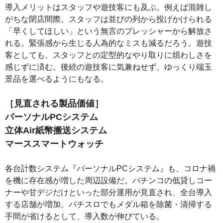
導入メリットはスタッフや遊技客にも及ぶ。例えば混雑し
がちな閉店間際。スタッフは並びの列から投げかけられる
「早くしてほしい」という無言のプレッシャーから解放さ
れる。緊張感から生じる人為的なミスも減るだろう。遊技
客としても、スタッフとの定型的なやり取りに煩わしさを
感じずに済む。後続の遊技客に気兼ねせず、ゆっくり端玉
景品を選べるようにもなる。
［見直される製品価値］
パーソナルPCシステム
立体Air紙幣搬送システム
マーススマートウォッチ
各台計数システム『パーソナルPCシステム』も、コロナ禍
を機に存在感が増した周辺設備だ。パチンコの低貸しコー
ナーや甘デジだけといった部分運用が見直され、全台導入
する店舗が増加。パチスロでもメダル箱を除菌・清掃する
手間が省けるとして、導入数が伸びている。