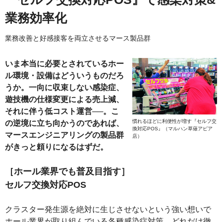
業務効率化
業務改善と好感接客を両立させるマース製品群
いま本当に必要とされているホー
ル環境・設備はどういうものだろ
うか。一向に収束しない感染症、
遊技機の仕様変更による売上減、
それに伴う低コスト運営──。こ
慣れるほどに利便性が増す『セルフ交
の逆境に立ち向かうのであれば、
換対応POS』（マルハン草薙アピア
マースエンジニアリングの製品群
店）
がきっと頼りになるはずだ。
［ホール業界でも普及目指す］
セルフ交換対応POS
クラスター発生源を絶対に生じさせないという強い想いで
ホール業界が取り組んでいる各種感染症対策。どれだけ徹