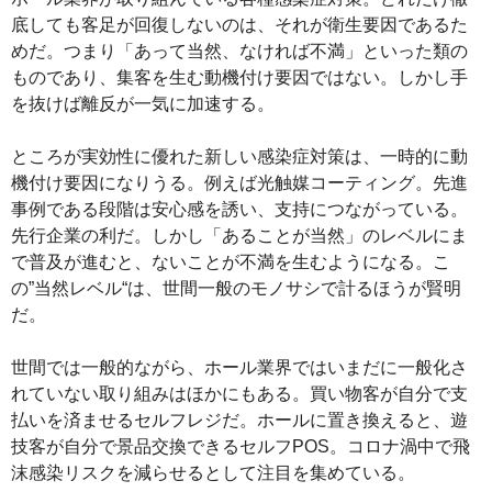
底しても客足が回復しないのは、それが衛生要因であるた
めだ。つまり「あって当然、なければ不満」といった類の
ものであり、集客を生む動機付け要因ではない。しかし手
を抜けば離反が一気に加速する。
ところが実効性に優れた新しい感染症対策は、一時的に動
機付け要因になりうる。例えば光触媒コーティング。先進
事例である段階は安心感を誘い、支持につながっている。
先行企業の利だ。しかし「あることが当然」のレベルにま
で普及が進むと、ないことが不満を生むようになる。こ
の”当然レベル“は、世間一般のモノサシで計るほうが賢明
だ。
世間では一般的ながら、ホール業界ではいまだに一般化さ
れていない取り組みはほかにもある。買い物客が自分で支
払いを済ませるセルフレジだ。ホールに置き換えると、遊
技客が自分で景品交換できるセルフPOS。コロナ渦中で飛
沫感染リスクを減らせるとして注目を集めている。