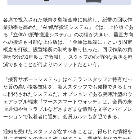
各席で投入された紙幣を島端金庫に集約し、紙幣の回収作
業効率を高めた『Air紙幣搬送システム』では、上位版であ
る『立体Air紙幣搬送システム』の功績が大きい。垂直方向
への搬送も可能な上位版は、「金庫は島端に」という固定
概念を打破。設置場所の制約を取り払った。回収作業の負
担が3分の1程度まで激減し、スタッフの心理的な負担を軽
減できることが何よりのメリットだという。
『接客サポートシステム』はベテランスタッフに特有だっ
た質の高い接客技術を、新人スタッフでも発揮できるよう
に開発されたシステムだ。オプションである腕時計型のウ
ェアラブル端末『マーススマートウォッチ』は、会員の来
店通知や台トラブルなどさまざまな情報を文字とバイブレ
ーションで装着者に通知。会員カルテも参照できる。
通知を受けたスタッフがなすべきことは、得られた情報を
基に遊技客との接点を作り出すこと。業務効率化で失われ