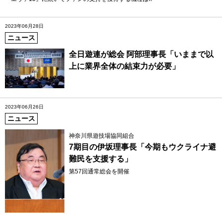
2023年06月28日
ニュース
全日遊連が総会 阿部理事長「いままで以
上に業界全体の結束力が必要」
2023年06月26日
ニュース
神奈川県遊技場協同組合
7期目の伊坂理事長「今期もウクライナ避
難民を支援する」
第57回通常総会を開催