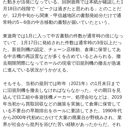
た動きが活発になっている。回胴遊商では本紙が確認した1
月18日の段階で「ピークは過ぎたと思われる」とのことだ
が、12月中旬から関東・甲信越地区の書類発給分だけで通
常時の5～6倍の中古移動の書類が届いていたという。
東遊商では1月に入って中古書類の件数が通常時の倍になっ
ていて、1月17日に発給された件数は通常時の3倍以上だっ
た。新規則機の認定、チェーン店移動、倉庫に保管してあ
る中古機の再設置などが多くを占めているとみられる。撤
去期限間際になってホールの現場で旧規則機の撤去が急速
に進んでいる状況がうかがえる。
そもそも、当初の規則では昨年（2021年）の1月末日まで
に旧規則機を撤去しなければならなかった。その期日を見
込んで日工組や各遊技機メーカー、処理会社などは、2019
年当初から買取回収などの施策を実施して倉庫に保管して
いる不要台の早期排出をホールに要請してきた。1990年代
から2000年代初めにかけて大量の廃棄台が野積みされ、業
界が社会から批判を浴びた苦い経験があったからだ。それ