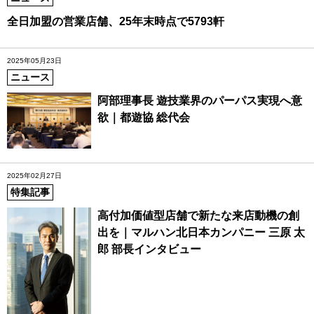
全日加盟の営業店舗、25年末時点で5793軒
2025年05月23日
ニュース
阿部理事長 遊技業界のパーパス実現へ意
欲｜都遊協 総代会
2025年02月27日
特集記事
高付加価値型店舗で新たな来店動機の創
出を｜マルハン北日本カンパニー 三原 太
郎 部長インタビュー