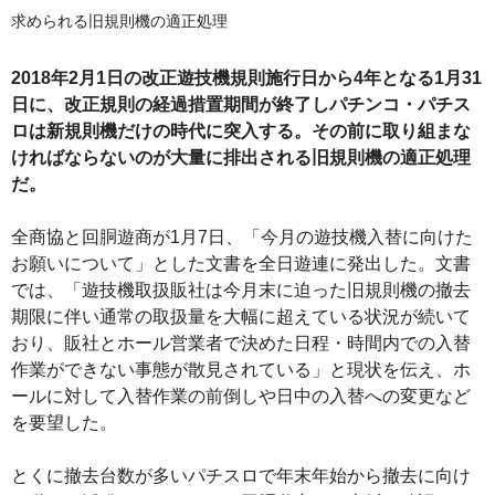
求められる旧規則機の適正処理
2018年2月1日の改正遊技機規則施行日から4年となる1月31
日に、改正規則の経過措置期間が終了しパチンコ・パチス
ロは新規則機だけの時代に突入する。その前に取り組まな
ければならないのが大量に排出される旧規則機の適正処理
だ。
全商協と回胴遊商が1月7日、「今月の遊技機入替に向けた
お願いについて」とした文書を全日遊連に発出した。文書
では、「遊技機取扱販社は今月末に迫った旧規則機の撤去
期限に伴い通常の取扱量を大幅に超えている状況が続いて
おり、販社とホール営業者で決めた日程・時間内での入替
作業ができない事態が散見されている」と現状を伝え、ホ
ールに対して入替作業の前倒しや日中の入替への変更など
を要望した。
とくに撤去台数が多いパチスロで年末年始から撤去に向け