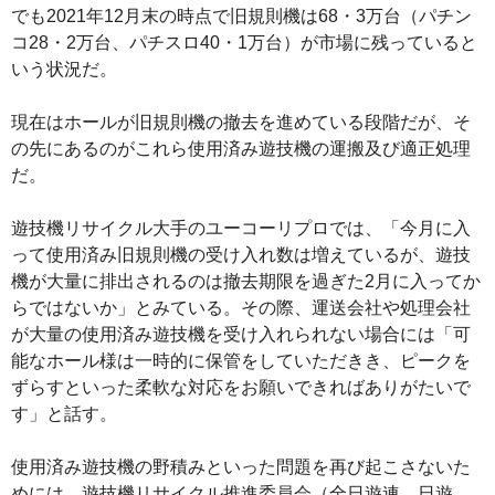
でも2021年12月末の時点で旧規則機は68・3万台（パチン
コ28・2万台、パチスロ40・1万台）が市場に残っていると
いう状況だ。
現在はホールが旧規則機の撤去を進めている段階だが、そ
の先にあるのがこれら使用済み遊技機の運搬及び適正処理
だ。
遊技機リサイクル大手のユーコーリプロでは、「今月に入
って使用済み旧規則機の受け入れ数は増えているが、遊技
機が大量に排出されるのは撤去期限を過ぎた2月に入ってか
らではないか」とみている。その際、運送会社や処理会社
が大量の使用済み遊技機を受け入れられない場合には「可
能なホール様は一時的に保管をしていただきき、ピークを
ずらすといった柔軟な対応をお願いできればありがたいで
す」と話す。
使用済み遊技機の野積みといった問題を再び起こさないた
めには、遊技機リサイクル推進委員会（全日遊連、日遊