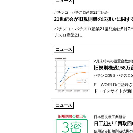
ニュース
パチンコ・パチスロ産業21世紀会
21世紀会が旧規則機の取扱いに関す
パチンコ・パチスロ産業21世紀会は5月7
チスロ産業21…
ニュース
2月末時点の設置台数割
旧規則機残158万
パチンコ38％ パチスロ5
P―WORLDに登録
ド・インサイトが新
ニュース
日本遊技機工業組合
日工組が「買取回
使用済み旧規則遊技機の