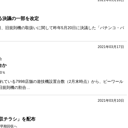
2021年05月10日
る決議の一部を改定
日、旧規則機の取扱いに関して昨年5月20日に決議した「パチンコ・パ
2021年03月17日
合
台か
0％
されている7998店舗の遊技機設置台数（2月末時点）から、ピーワール
旧規則機の割合…
2021年03月10日
収チラシ」を配布
早期回収へ