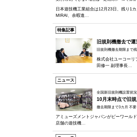
日本遊技機工業組合は12月23日、残り
MIRAI、余暇進…
特集記事
旧規則機撤去で運
旧規則機撤去期限まで残
株式会社ユーコーリプロ 
田修一 副理事長…
ニュース
全国新旧規則機設置状況
10月末時点で旧規
撤去期限まで3カ月 不
アミューズメントジャパンがピーワールド・
店舗の遊技機…