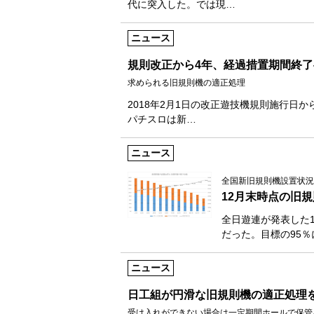
代に突入した。では現…
ニュース
規則改正から4年、経過措置期間終了
求められる旧規則機の適正処理
2018年2月1日の改正遊技機規則施行日
パチスロは新…
ニュース
全国新旧規則機設置状況
12月末時点の旧規
全日遊連が発表した1
だった。目標の95
ニュース
日工組が円滑な旧規則機の適正処理
受け入れができない場合は一定期間ホールで保管