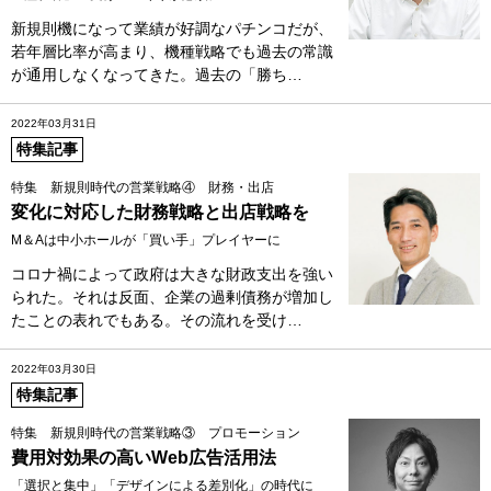
新規則機になって業績が好調なパチンコだが、
若年層比率が高まり、機種戦略でも過去の常識
が通用しなくなってきた。過去の「勝ち…
2022年03月31日
特集記事
特集 新規則時代の営業戦略④ 財務・出店
変化に対応した財務戦略と出店戦略を
M＆Aは中小ホールが「買い手」プレイヤーに
コロナ禍によって政府は大きな財政支出を強い
られた。それは反面、企業の過剰債務が増加し
たことの表れでもある。その流れを受け…
2022年03月30日
特集記事
特集 新規則時代の営業戦略③ プロモーション
費用対効果の高いWeb広告活用法
「選択と集中」「デザインによる差別化」の時代に