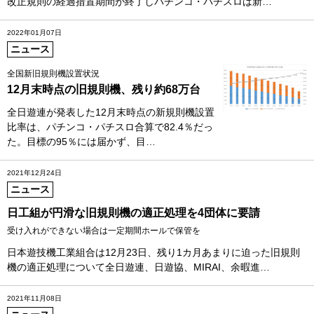
改正規則の経過措置期間が終了しパチンコ・パチスロは新…
2022年01月07日
ニュース
全国新旧規則機設置状況
12月末時点の旧規則機、残り約68万台
全日遊連が発表した12月末時点の新規則機設置
比率は、パチンコ・パチスロ合算で82.4％だっ
た。目標の95％には届かず、目…
2021年12月24日
ニュース
日工組が円滑な旧規則機の適正処理を4団体に要請
受け入れができない場合は一定期間ホールで保管を
日本遊技機工業組合は12月23日、残り1カ月あまりに迫った旧規則
機の適正処理について全日遊連、日遊協、MIRAI、余暇進…
2021年11月08日