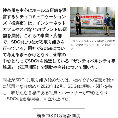
神奈川を中心にホール13店舗を運
営するシティコミュニケーション
ズ（横浜市）は、インターネット
カフェやスパなど34ブランド65店
舗を展開。これらの事業・店舗
『ザシティベルシティ篠崎店』の荒井
で、SDGsにつながる取り組みを
ストアマネージャー（右）と高関チー
行っている。同社がSDGsについ
フ
て考えるきっかけとなり、企業の
中心となってSDGsを推進している『ザシティベルシティ篠
崎店』（江戸川区）で活動や今後について聞いた。
同社がSDGsに取り組み始めたのは、社内でその言葉が徐々
に話題となり始めた2020年12月。SDGsに興味・関心を持
ち、取り組む意思のある社員・パートナーが中心となり
「SDGs推進委員会」を立ち上げた。