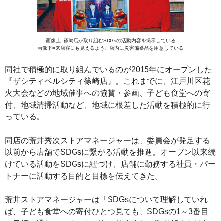
画像上=篠崎店が取り組むSDGsの活動内容を掲示している
画像下=来店客にも見えるよう、店内に災害備蓄品を用意している
同社で積極的に取り組んでいるのが2015年にオープンした
『ザシティベルシティ篠崎店』。これまでに、江戸川区花
火大会などの地域催事への協賛・参画、子ども食堂への寄
付、地域清掃活動など、地域に根差した活動を積極的に行
っている。
同店の荒井秀次ストアマネージャーは、委員会が発足する
以前から店舗でSDGsに繋がる活動を推進。オープン以来続
けている活動をSDGsに紐づけ、店舗に勤務する社員・パー
トナーに活動する目的と目標を伝えてきた。
荒井ストアマネージャーは「SDGsについて理解していれ
ば、子ども食堂への寄付ひとつ見ても、SDGsの1～3番目