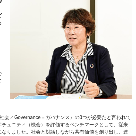
委
ど
ら
メ
で
て
ial＝社会／Governance＝ガバナンス）の3つが必要だと言われて
ポチュニティ（機会）を評価するベンチマークとして、従来
になりました。社会と対話しながら共有価値を創り出し、連