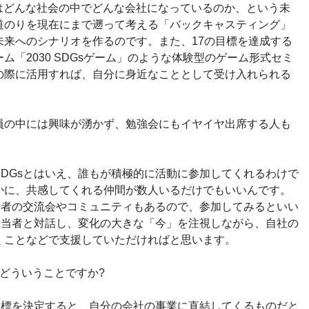
自社はどんな社会の中でどんな会社になっているのか、という未
道のりを現在にまで遡って考える「バックキャスティング」
未来へのシナリオを作るのです。また、17の目標を達成する
「2030 SDGsゲーム」のような体験型のゲーム形式セミ
の際に活用すれば、自分に身近なこととして受け入れられる
員の中には興味が湧かず、勉強会にもイヤイヤ出席する人も
DGsとはいえ、誰もが積極的に活動に参加してくれるわけで
かに、共感してくれる仲間が数人いるだけでもいいんです。
当者の交流会やコミュニティもあるので、参加してみるといい
担当者と対話し、変化の大きな「今」を注視しながら、自社の
くことなどで支援していただければと思います。
どういうことですか?
目標を決定すると、自分の会社の事業に直結してくるものだと