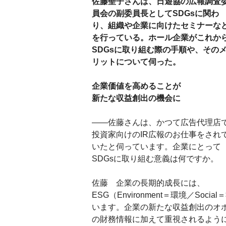
佐藤聖子さんは、日遊協の広報調査
員会の副委員長としてSDGsに関わ
り、組織や企業に向けたセミナーな
を行っている。ホール企業がこれか
SDGsに取り組む際の手順や、その
リットについて伺った。
企業価値を高めることが
新たな収益創出の機会に
――佐藤さんは、かつて広告代理店
投資家向けのIR広報のお仕事をされ
いたと伺っています。企業にとって
SDGsに取り組む意義は何ですか。
佐藤 企業の長期的成長には、
ESG（Environment＝環境／Soc
います。企業の新たな収益創出のオ
の財務情報に加えて重視されるよう