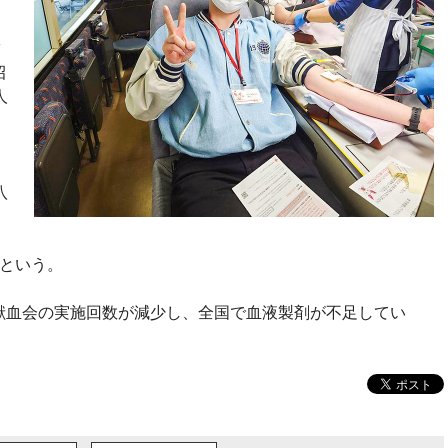
舗
招
人
八
、
くという。
献血会の実施回数が減少し、全国で血液製剤が不足してい