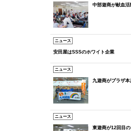
中部遊商が献血活
ニュース
安田屋はSSSのホワイト企業
ニュース
九遊商がプラザ本
ニュース
東遊商が12回目