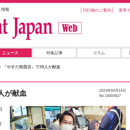
ス情報
刊行物のご案内
業界
ニュース
特集記事
コラム
『やすだ朝霞店』で39人が献血
2023年04月14日
人が献血
No.10003427
田
朝
会