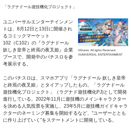
「ラグナドール遊技機化プロジェクト」
ユニバーサルエンターテインメン
トは、8月12日と13日に開催され
るコミックマーケット
102（C102）の『ラグナドール
妖しき皇帝と終焉の夜叉姫』企業
©Grams. All rights Reserved.
©UNIVERSAL ENTERTAINMENT
ブースで、開発中のパチスロを参
考展示する。
このパチスロは、スマホアプリ「ラグナドール 妖しき皇帝
と終焉の夜叉姫」とタイアップしたもの。「ラグナドール
遊技機化プロジェクト」（ラグナド遊技機化PJ)として開発
進行している。2022年11月に遊技機のメインキャラクター
を決める人気投票を実施し、23年5月に遊技機ガイドキャラ
クターのネーミング募集を開始するなど、“ユーザーととも
に作り上げていく”をステートメントに開発している。