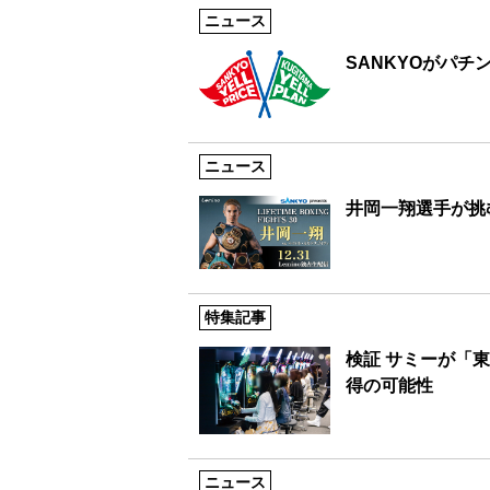
ニュース
SANKYOがパチ
ニュース
井岡一翔選手が挑
特集記事
検証 サミーが「
得の可能性
ニュース