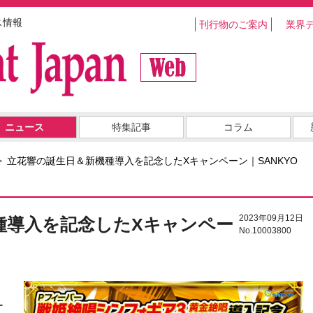
ス情報
刊行物のご案内
業界
ニュース
特集記事
コラム
立花響の誕生日＆新機種導入を記念したXキャンペーン｜SANKYO
2023年09月12日
種導入を記念したXキャンペー
No.10003800
ー