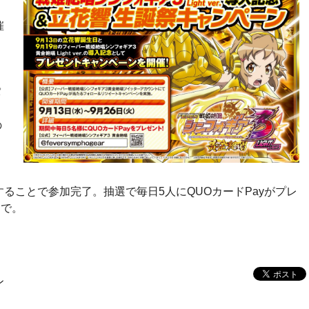
催
パ
唱
の
わ
ることで参加完了。抽選で毎日5人にQUOカードPayがプレ
まで。
ン