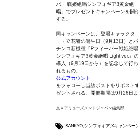
バー 戦姫絶唱シンフォギア3黄金絶
唱」でプレゼントキャンペーンを開
する。
同キャンペーンは、登場キャラクタ
ー・立花響の誕生日（9月13日）と
チンコ新機種『Pフィーバー戦姫絶
シンフォギア3黄金絶唱 Light ver.』
導入（9月19日から）を記念して行
れるもの。
公式アカウント
をフォローし当該ポストをリポストす
ゼントされる。開催期間は9月26日
文＝アミューズメントジャパン編集部
SANKYO
,
シンフォギア
,
Xキャンペー