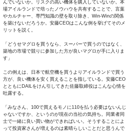
んでいないか。リスクの高い機体を購入していないか。本
場アイルランドで培ったノウハウを共有することで、言葉
やカルチャー、専門知識の壁を取り除き、Win‐Winの関係
を築けないだろうか。安藤CEOはこんな例を挙げてそのメ
リットを説く。
「どうせマグロを買うなら、スーパーで買うのではなく、
築地の市場で競りに参加した方が良いマグロが手に入りま
す」
この例えは、日本で航空機を買うよりアイルランドで買う
方が、良い機体を安く買えることを指している。安藤CEO
とともにDAILをけん引してきた佐藤取締役はこんな心情を
吐露する。
「みなさん、100で買えるモノに110を払う必要はないんじ
ゃないですか、というのが現在の当社の気持ち。同業者同
士で一緒に良い買い物ができればいい。そうすることによ
って投資家さんが増えるのは素晴らしいことだと思うんで