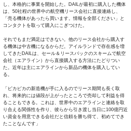
し、本格的に事業を開始した。DAILが最初に購入した機体
は、50社程の世界中の航空機リース会社に直接連絡し、
「売る機体があったら買います。情報を全部ください」と
コンタクトを取って購入にこぎつけた。
それでもまだ満足はできない。他のリース会社から購入す
る機体は中古機になるからだ。アイルランドで存在感を増
してきたDAILは、セール＆リースバックのスキームで航空
会社（エアライン）から直接購入する方法にたどりつい
た。近年は主にエアラインから新品の機体を購入してい
る。
「ピカピカの新造機が手に入るのでリース期間も長く取
れ、将来的には値段が上がったところで売却して利益を得
ることもできる。これは、世界中のエアラインと連絡を取
り合える関係性を作り、彼らから引き渡し当日に100億円近
い資金を用意できる会社だと信頼を勝ち得て、初めてでき
たことなんです」