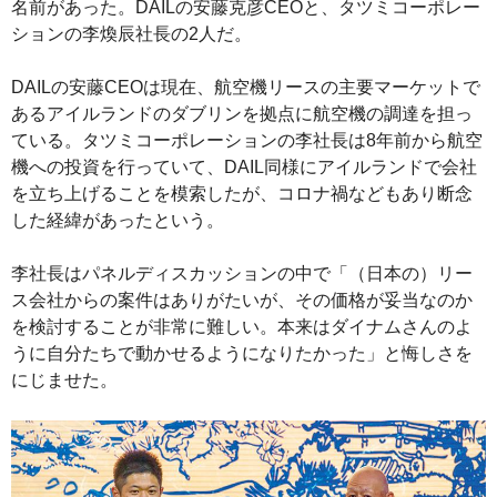
名前があった。DAILの安藤克彦CEOと、タツミコーポレー
ションの李煥辰社長の2人だ。
DAILの安藤CEOは現在、航空機リースの主要マーケットで
あるアイルランドのダブリンを拠点に航空機の調達を担っ
ている。タツミコーポレーションの李社長は8年前から航空
機への投資を行っていて、DAIL同様にアイルランドで会社
を立ち上げることを模索したが、コロナ禍などもあり断念
した経緯があったという。
李社長はパネルディスカッションの中で「（日本の）リー
ス会社からの案件はありがたいが、その価格が妥当なのか
を検討することが非常に難しい。本来はダイナムさんのよ
うに自分たちで動かせるようになりたかった」と悔しさを
にじませた。