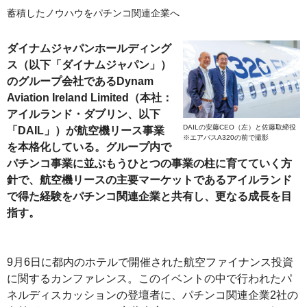
蓄積したノウハウをパチンコ関連企業へ
ダイナムジャパンホールディング
ス（以下「ダイナムジャパン」）
のグループ会社であるDynam
Aviation Ireland Limited（本社：
アイルランド・ダブリン、以下
DAILの安藤CEO（左）と佐藤取締役
「DAIL」）が航空機リース事業
※エアバスA320の前で撮影
を本格化している。グループ内で
パチンコ事業に並ぶもうひとつの事業の柱に育てていく方
針で、航空機リースの主要マーケットであるアイルランド
で得た経験をパチンコ関連企業と共有し、更なる成長を目
指す。
9月6日に都内のホテルで開催された航空ファイナンス投資
に関するカンファレンス。このイベントの中で行われたパ
ネルディスカッションの登壇者に、パチンコ関連企業2社の